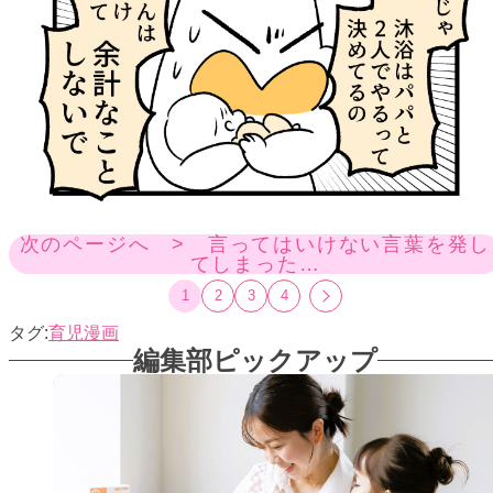
次のページへ > 言ってはいけない言葉を発し
てしまった…
1
2
3
4
育児漫画
編集部ピックアップ