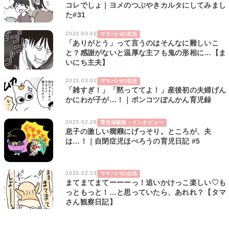
コレでしょ｜ヨメのつぶやきカルタにしてみまし
た#31
2023.03.02
ママパパの生活
「ありがとう」って言うのはそんなに難しいこ
と？感謝がないと温厚な主フも鬼の形相に…【ま
いにち主夫】
2023.03.01
ママパパの生活
「雑すぎ！」「黙っててよ！」産後初の夫婦げん
かにわが子が…！｜ポンコツぽんかん育児録
2023.02.26
育児体験談・インタビュー
息子の激しい癇癪にげっそり。ところが、夫
は…！｜自閉症児ほぺろうの育児日記 #5
2023.02.23
ママパパの生活
まてまてまてーーーっ！追いかけっこ楽しい♡も
っともっと！…と思っていたら、あれれ？【タマ
さん観察日記】