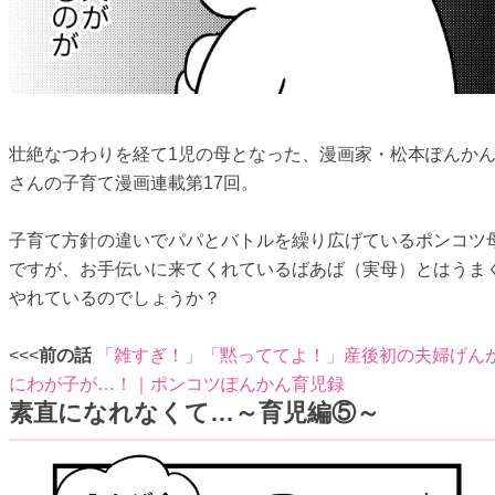
壮絶なつわりを経て1児の母となった、漫画家・松本ぽんか
さんの子育て漫画連載第17回。
子育て方針の違いでパパとバトルを繰り広げているポンコツ
ですが、お手伝いに来てくれているばあば（実母）とはうま
やれているのでしょうか？
<<<
前の話
「雑すぎ！」「黙っててよ！」産後初の夫婦げん
にわが子が…！｜ポンコツぽんかん育児録
素直になれなくて…～育児編⑤～