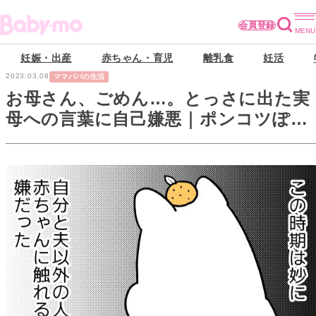
会員登録
妊娠・出産
赤ちゃん・育児
離乳食
妊活
2023.03.08
ママパパの生活
お母さん、ごめん…。とっさに出た実
母への言葉に自己嫌悪｜ポンコツぽん
かん育児録