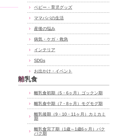
ベビー・育児グッズ
ママパパの生活
産後の悩み
病気・ケガ・救急
インテリア
SDGs
お出かけ・イベント
離乳食
離乳食初期（5・6ヶ月）ゴックン期
離乳食中期（7・8ヶ月）モグモグ期
離乳後期（9・10・11ヶ月）カミカミ
期
離乳食完了期（1歳～1歳6ヶ月）パク
パク期