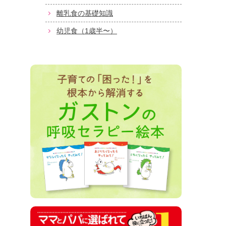
離乳食の基礎知識
幼児食（1歳半〜）