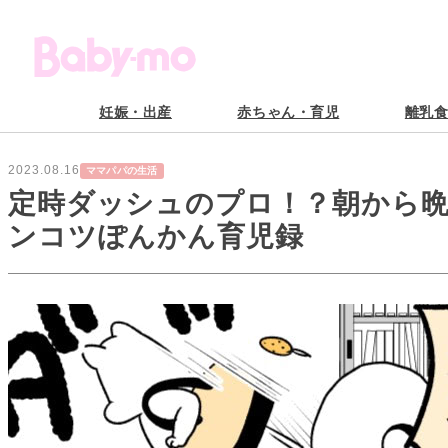
妊娠・出産
赤ちゃん・育児
離乳
2023.08.16
ママパパの生活
定時ダッシュのプロ！？朝から
ンコツぽんかん育児録