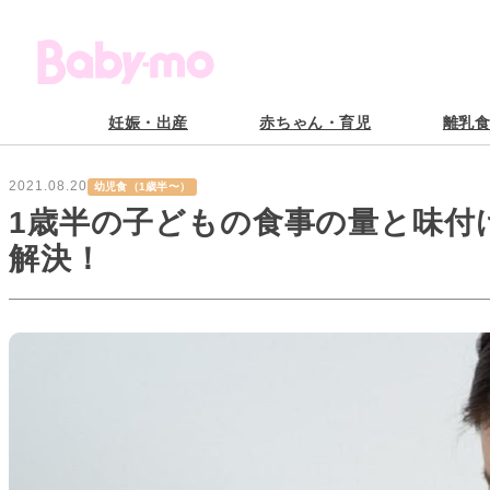
妊娠・出産
赤ちゃん・育児
離乳
2021.08.20
幼児食（1歳半〜）
1歳半の子どもの食事の量と味付
解決！