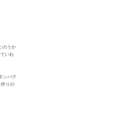
とのうか
きていれ
タンパク
立作りの