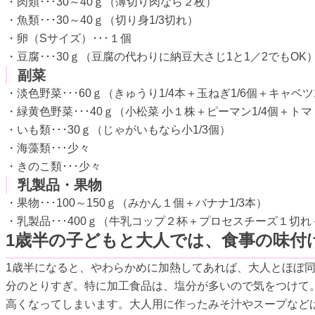
・肉類･･･30～40ｇ（薄切り肉なら２枚）
・魚類･･･30～40ｇ（切り身1/3切れ）
・卵（Sサイズ）･･･１個
・豆腐･･･30ｇ（豆腐の代わりに納豆大さじ1と1／2でもOK
副菜
・淡色野菜･･･60ｇ（きゅうり1/4本＋玉ねぎ1/6個＋キャベツ
・緑黄色野菜･･･40ｇ（小松菜 小１株＋ピーマン1/4個＋トマト
・いも類･･･30ｇ（じゃがいもなら小1/3個）
・海藻類･･･少々
・きのこ類･･･少々
乳製品・果物
・果物･･･100～150ｇ（みかん１個＋バナナ1/3本）
・乳製品･･･400ｇ（牛乳コップ２杯＋プロセスチーズ１切
1歳半の子どもと大人では、食事の味付
1歳半になると、やわらかめに加熱してあれば、大人とほぼ
分のとりすぎ。特に加工食品は、塩分が多いので気をつけて
高くなってしまいます。大人用に作ったみそ汁やスープなど