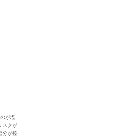
いのが塩
リスクが
塩分が控