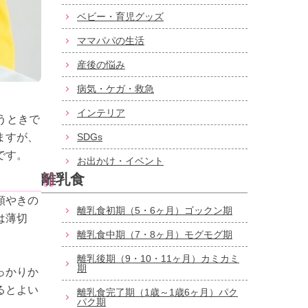
ベビー・育児グッズ
ママパパの生活
産後の悩み
病気・ケガ・救急
インテリア
うときで
ますが、
SDGs
です。
お出かけ・イベント
離乳食
類やきの
離乳食初期（5・6ヶ月）ゴックン期
は薄切
離乳食中期（7・8ヶ月）モグモグ期
離乳後期（9・10・11ヶ月）カミカミ
期
っかりか
るとよい
離乳食完了期（1歳～1歳6ヶ月）パク
パク期