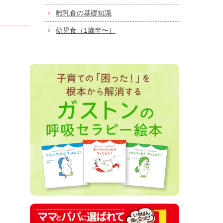
離乳食の基礎知識
幼児食（1歳半〜）