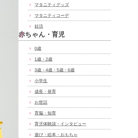
マタニティグッズ
マタニティコーデ
妊活
赤ちゃん・育児
0歳
1歳・2歳
3歳・4歳・5歳・6歳
小学生
成長・発育
お世話
育脳・知育
育児体験談・インタビュー
遊び・絵本・おもちゃ