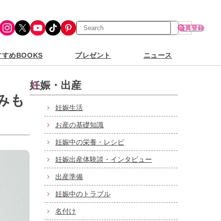
検
Instagram
X
YouTube
TikTok
Pinterest
会員登録
索
すめBOOKS
プレゼント
ニュース
妊娠・出産
みも
妊娠生活
お産の基礎知識
妊娠中の栄養・レシピ
妊娠出産体験談・インタビュー
出産準備
妊娠中のトラブル
名付け