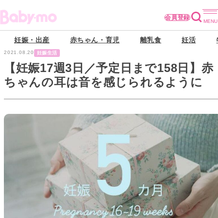
会員登録
妊娠・出産
赤ちゃん・育児
離乳食
妊活
2021.08.20
妊娠生活
【妊娠17週3日／予定日まで158日】赤
ちゃんの耳は音を感じられるように