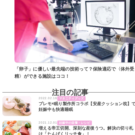
「卵子」に優しい最先端の技術って？保険適応で〈体外受
精〉ができる施設はココ！
注目の記事
2022.02.16
マタニティグッズ
プレモ×眠り製作所コラボ【安産クッション枕】
妊娠中も快適睡眠
2021.12.01
妊娠中の栄養・レシピ
増える帝王切開、深刻な産後うつ。解決の切り札
は「たんぱくリッチ食」！