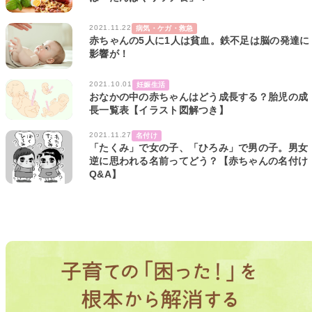
2021.11.22
病気・ケガ・救急
赤ちゃんの5人に1人は貧血。鉄不足は脳の発達に
影響が！
2021.10.01
妊娠生活
おなかの中の赤ちゃんはどう成長する？胎児の成
長一覧表【イラスト図解つき】
2021.11.27
名付け
「たくみ」で女の子、「ひろみ」で男の子。男女
逆に思われる名前ってどう？【赤ちゃんの名付け
Q&A】