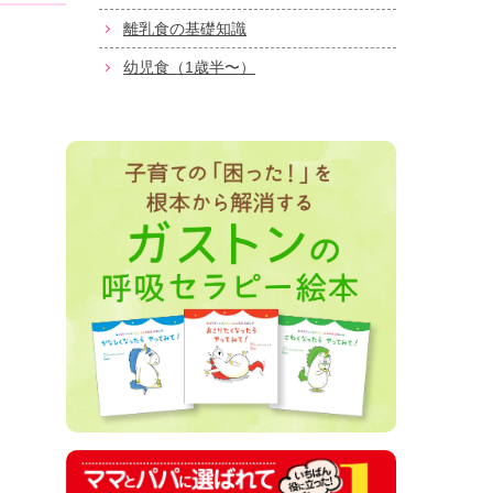
離乳食の基礎知識
幼児食（1歳半〜）