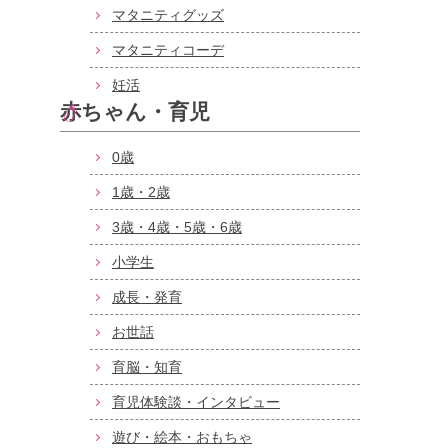
マタニティグッズ
マタニティコーデ
妊活
赤ちゃん・育児
0歳
1歳・2歳
3歳・4歳・5歳・6歳
小学生
成長・発育
お世話
育脳・知育
育児体験談・インタビュー
遊び・絵本・おもちゃ