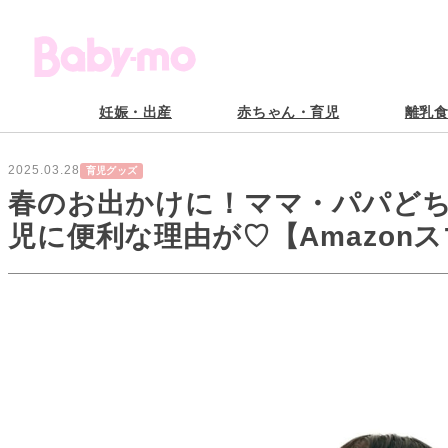
妊娠・出産
赤ちゃん・育児
離乳
2025.03.28
育児グッズ
春のお出かけに！ママ・パパど
児に便利な理由が♡【Amazon