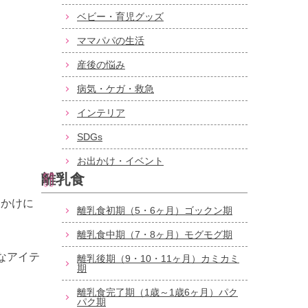
ベビー・育児グッズ
ママパパの生活
産後の悩み
病気・ケガ・救急
インテリア
SDGs
お出かけ・イベント
離乳食
出かけに
離乳食初期（5・6ヶ月）ゴックン期
離乳食中期（7・8ヶ月）モグモグ期
なアイテ
離乳後期（9・10・11ヶ月）カミカミ
期
離乳食完了期（1歳～1歳6ヶ月）パク
パク期