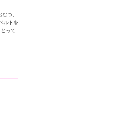
おむつ、
ベルトを
、とって