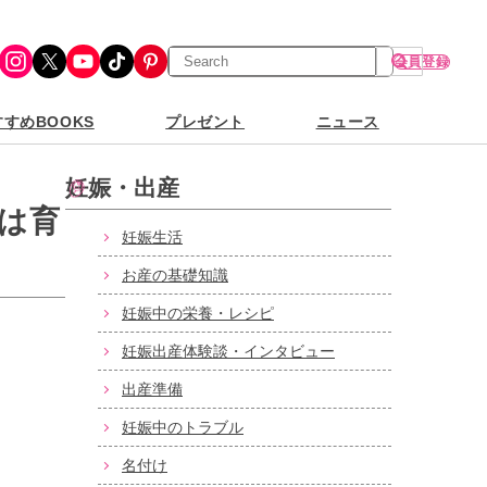
検
Instagram
X
YouTube
TikTok
Pinterest
会員登録
索
すめBOOKS
プレゼント
ニュース
妊娠・出産
は育
妊娠生活
お産の基礎知識
妊娠中の栄養・レシピ
妊娠出産体験談・インタビュー
出産準備
妊娠中のトラブル
名付け