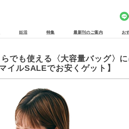
Share Icon
食
妊活
特集
最新刊のご案内
おす
ちらでも使える〈大容量バッグ〉に
スマイルSALEでお安くゲット】