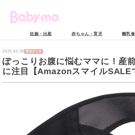
妊娠・出産
赤ちゃん・育児
離乳
2025.03.30
育児グッズ
ぽっこりお腹に悩むママに！産
に注目【AmazonスマイルSAL