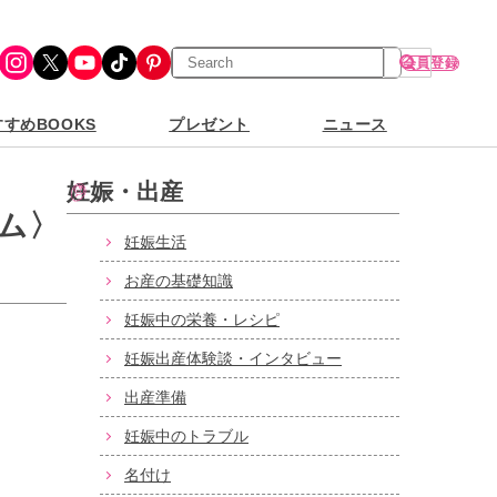
検
Instagram
X
YouTube
TikTok
Pinterest
会員登録
索
すめBOOKS
プレゼント
ニュース
妊娠・出産
ム〉
妊娠生活
お産の基礎知識
妊娠中の栄養・レシピ
妊娠出産体験談・インタビュー
出産準備
妊娠中のトラブル
名付け