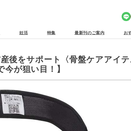
Share Icon
食
妊活
特集
最新刊のご案内
おす
前産後をサポート〈骨盤ケアアイテ
Eで今が狙い目！】