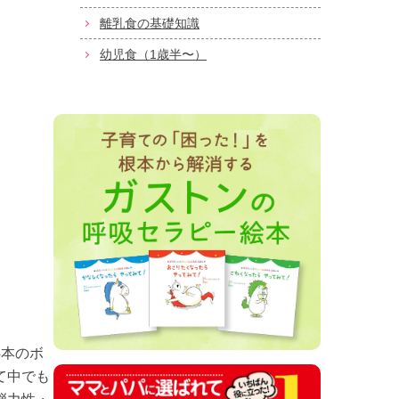
離乳食の基礎知識
幼児食（1歳半〜）
4本のボ
て中でも