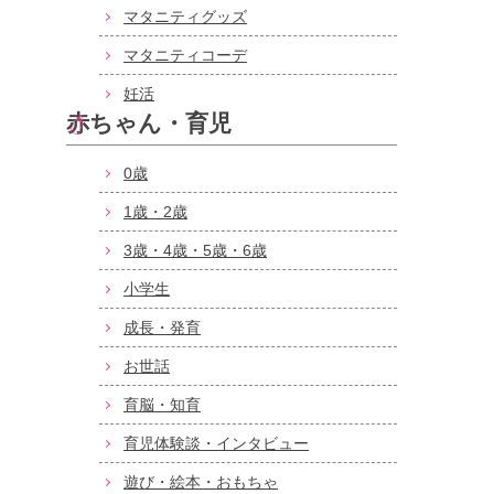
マタニティグッズ
マタニティコーデ
妊活
赤ちゃん・育児
0歳
1歳・2歳
3歳・4歳・5歳・6歳
小学生
成長・発育
お世話
育脳・知育
育児体験談・インタビュー
遊び・絵本・おもちゃ