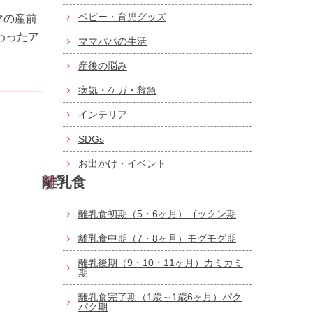
ベビー・育児グッズ
ママの産前
わったア
ママパパの生活
産後の悩み
病気・ケガ・救急
インテリア
SDGs
お出かけ・イベント
離乳食
離乳食初期（5・6ヶ月）ゴックン期
離乳食中期（7・8ヶ月）モグモグ期
離乳後期（9・10・11ヶ月）カミカミ
期
離乳食完了期（1歳～1歳6ヶ月）パク
パク期