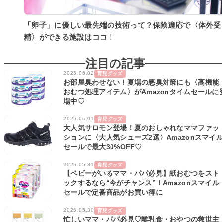
「卵子」に優しい最先端の技術って？保険適応で〈体外受
精〉ができる施設はココ！
注目の記事
2025.06.02
育児グッズ
お部屋臭わせない！夏場の悪臭対策にも〈高機能
おむつ処理アイテム〉がAmazonタイムセールに
場中♡
2025.06.01
育児グッズ
大人気サロモン登場！夏のおしゃれなママファッ
ションに〈大人気シューズ2選〉Amazonスマイ
セールで最大30%OFF♡
2025.05.31
育児グッズ
【ベビーがいるママ・パパ必見】紙おむつをスト
ックするなら“今がチャンス”！Amazonスマイル
セールで定番商品がお買い得に
2025.05.30
育児グッズ
忙しいママ・パパ必見♡離乳食・おやつの救世主