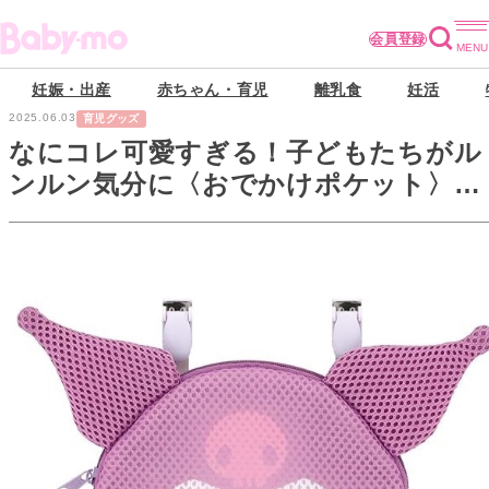
会員登録
妊娠・出産
赤ちゃん・育児
離乳食
妊活
2025.06.03
育児グッズ
なにコレ可愛すぎる！子どもたちがル
ンルン気分に〈おでかけポケット〉が
Amazonタイムセールに登場中【最大
30%OFF】