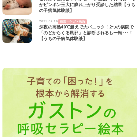
がピンポン玉大に膨れ上がり受診した結果【うち
の子病気体験談】
2021.09.16
病気・ケガ・救急
深夜の高熱40℃超えで大パニック！2つの病院で
「のどからくる風邪」と診断されるも一転･･･！
【うちの子病気体験談】