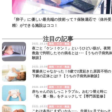
「卵子」に優しい最先端の技術って？保険適応で〈体外受
精〉ができる施設はココ！
注目の記事
2021.10.15
病気・ケガ・救急
夜ごと「ケン！ケン！」というひどい咳が。夜間
救急で判明したその病名とは･･･【うちの子病気
験談】
2021.10.08
病気・ケガ・救急
胃腸炎じゃなかった！0歳で2度起きた原因不明の
下痢の正体とは!？【うちの子病気体験談】
2021.10.07
病気・ケガ・救急
赤ちゃんのおしっこトラブル。おむつ替え時に
「色・量・熱」をチェックして【専門医監修】
2021.10.01
病気・ケガ・救急
これは本当にまずいかも･･･。生後3ヶ月でおへそ