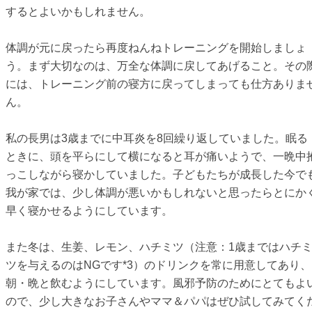
するとよいかもしれません。
体調が元に戻ったら再度ねんねトレーニングを開始しましょ
う。まず大切なのは、万全な体調に戻してあげること。その
には、トレーニング前の寝方に戻ってしまっても仕方ありま
ん。
私の長男は3歳までに中耳炎を8回繰り返していました。眠る
ときに、頭を平らにして横になると耳が痛いようで、一晩中
っこしながら寝かしていました。子どもたちが成長した今で
我が家では、少し体調が悪いかもしれないと思ったらとにか
早く寝かせるようにしています。
また冬は、生姜、レモン、ハチミツ（注意：1歳まではハチ
ツを与えるのはNGです*3）のドリンクを常に用意してあり、
朝・晩と飲むようにしています。風邪予防のためにとてもよ
ので、少し大きなお子さんやママ＆パパはぜひ試してみてく