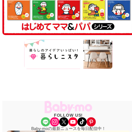
FOLLOW US!
Share Icon
Instagram
X
YouTube
TikTok
Pinterest
Baby-moの最新ニュースを毎日配信中！