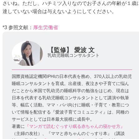
さいね。ただし、ハチミツ入りなのでお子さんの年齢が１歳
達していない場合は与えないようにしてください。
*3 参照文献：
厚生労働省
【監修】
愛波 文
乳幼児睡眠コンサルタント
国際資格認定機関IPHIの日本代表を務め、370人以上の乳幼児
睡眠コンサルタントを育成。出産後、夜泣きや子育てに悩ん
だことから米国で乳幼児の睡眠科学の勉強をはじめ、現在は
日本を代表する乳幼児睡眠コンサルタントとして講演や執筆
等、幅広く活動。ママ・パパ向けに睡眠・子育て・教育につ
いて情報を配信する『愛波子育てコミュニティ』は、同種の
サービスとしては日本最大規模に成長中。
著書に
『マンガで読むぐっすり眠る赤ちゃんの寝かせ方』
（主婦の友社）、『ママと赤ちゃんのぐっすり本』（講談