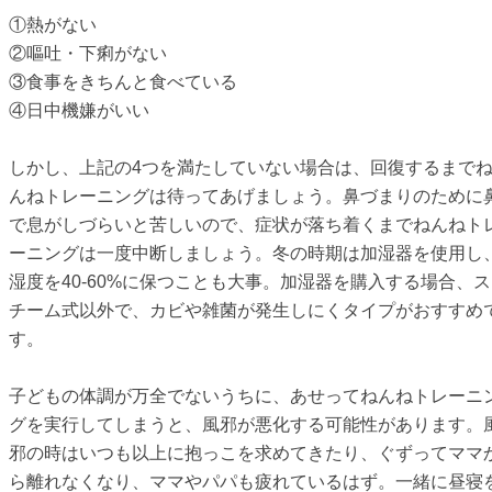
①熱がない
②嘔吐・下痢がない
③食事をきちんと食べている
④日中機嫌がいい
しかし、上記の4つを満たしていない場合は、回復するまで
んねトレーニングは待ってあげましょう。鼻づまりのために
で息がしづらいと苦しいので、症状が落ち着くまでねんねト
ーニングは一度中断しましょう。冬の時期は加湿器を使用し
湿度を40-60%に保つことも大事。加湿器を購入する場合、ス
チーム式以外で、カビや雑菌が発生しにくタイプがおすすめ
す。
子どもの体調が万全でないうちに、あせってねんねトレーニ
グを実行してしまうと、風邪が悪化する可能性があります。
邪の時はいつも以上に抱っこを求めてきたり、ぐずってママ
ら離れなくなり、ママやパパも疲れているはず。一緒に昼寝