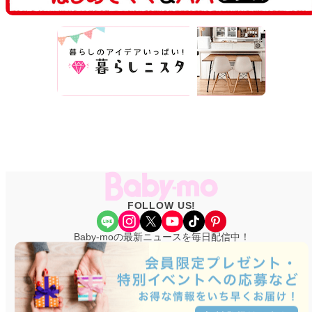
FOLLOW US!
Share Icon
Instagram
X
YouTube
TikTok
Pinterest
Baby-moの最新ニュースを毎日配信中！