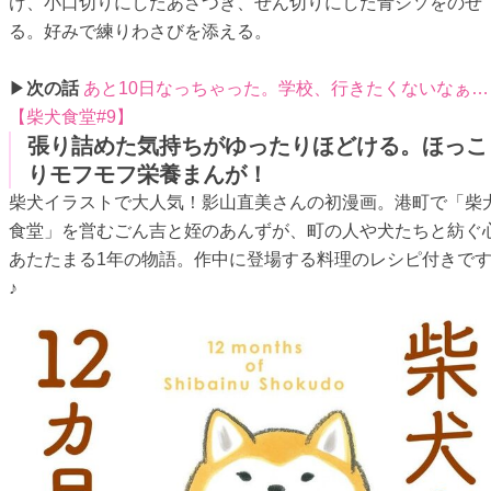
け、小口切りにしたあさつき、せん切りにした青ジソをのせ
る。好みで練りわさびを添える。
▶
次の話
あと10日なっちゃった。学校、行きたくないなぁ…
【柴犬食堂#9】
張り詰めた気持ちがゆったりほどける。ほっこ
りモフモフ栄養まんが！
柴犬イラストで大人気！影山直美さんの初漫画。港町で「柴
食堂」を営むごん吉と姪のあんずが、町の人や犬たちと紡ぐ
あたたまる1年の物語。作中に登場する料理のレシピ付きで
♪