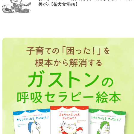
美が♪【柴犬食堂#6】