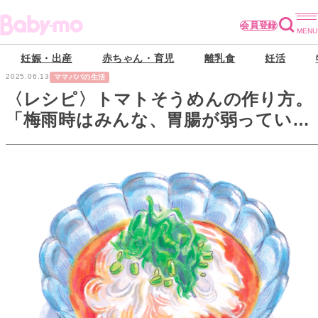
会員登録
妊娠・出産
赤ちゃん・育児
離乳食
妊活
2025.06.13
ママパパの生活
〈レシピ〉トマトそうめんの作り方。
「梅雨時はみんな、胃腸が弱っている
からね～」【柴犬食堂】