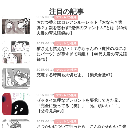
注目の記事
2025.06.13
ママパパの生活
おむつ替えはロシアンルーレット「おなら？実
弾？」親を惑わす“恐怖のファントム”とは【40代
夫婦の育児語録#6】
2025.06.13
ママパパの生活
猫さえも抗えない！？赤ちゃんの〈魔性のぷにぷ
にパーツ〉が尊すぎて悶絶！【40代夫婦の育児語
録#5】
2025.06.13
ママパパの生活
充電する時間も大切だよ。【柴犬食堂#7】
2025.06.12
ママパパの生活
ゼッタイ無理なプレゼントを要求してきた兄。
「完全に疑ってる（笑）」「兄、頭いい！！」
【父母兄弟#3】
2025.06.12
ママパパの生活
おつかいについて行ったら、こんなかわいいご褒