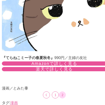
『てらねこミー子の春夏秋冬』
990円／主婦の友社
Amazonで詳しく見る
楽天で詳しく見る
漫画／とみた黍
1
2
漫画