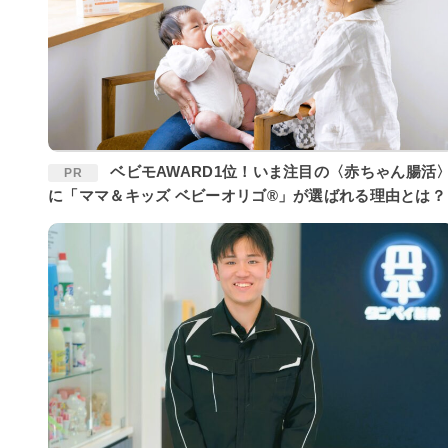
ベビモAWARD1位！いま注目の〈赤ちゃん腸活〉
PR
に「ママ＆キッズ ベビーオリゴ®」が選ばれる理由とは？