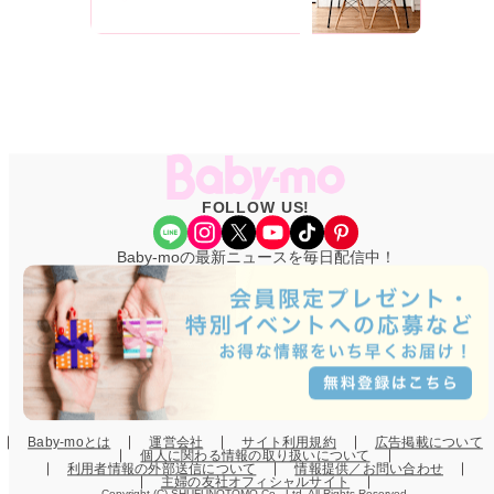
FOLLOW US!
Share Icon
Instagram
X
YouTube
TikTok
Pinterest
Baby-moの最新ニュースを毎日配信中！
Baby-moとは
運営会社
サイト利用規約
広告掲載について
個人に関わる情報の取り扱いについて
利用者情報の外部送信について
情報提供／お問い合わせ
主婦の友社オフィシャルサイト
Copyright (C) SHUFUNOTOMO Co., Ltd. All Rights Reserved.