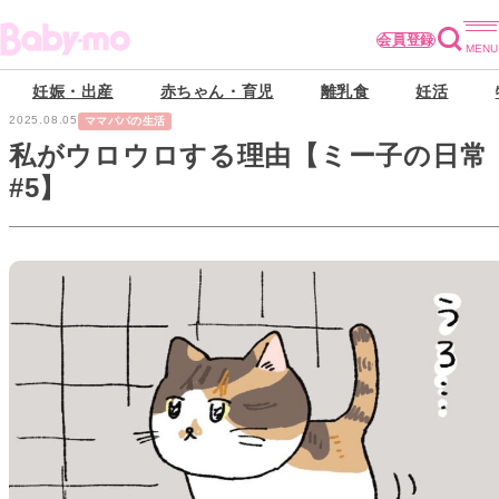
会員登録
妊娠・出産
赤ちゃん・育児
離乳食
妊活
2025.08.05
ママパパの生活
私がウロウロする理由【ミー子の日常
#5】