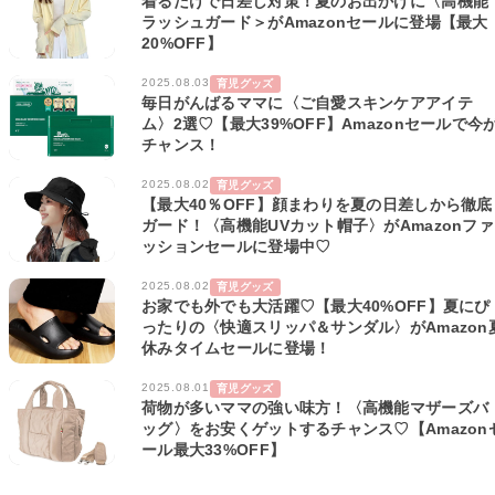
着るだけで日差し対策！夏のお出かけに〈高機能
ラッシュガード＞がAmazonセールに登場【最大
20%OFF】
2025.08.03
育児グッズ
毎日がんばるママに〈ご自愛スキンケアアイテ
ム〉2選♡【最大39%OFF】Amazonセールで今
チャンス！
2025.08.02
育児グッズ
【最大40％OFF】顔まわりを夏の日差しから徹底
ガード！〈高機能UVカット帽子〉がAmazonファ
ッションセールに登場中♡
2025.08.02
育児グッズ
お家でも外でも大活躍♡【最大40%OFF】夏にぴ
ったりの〈快適スリッパ＆サンダル〉がAmazon
休みタイムセールに登場！
2025.08.01
育児グッズ
荷物が多いママの強い味方！〈高機能マザーズバ
ッグ〉をお安くゲットするチャンス♡【Amazon
ール最大33%OFF】