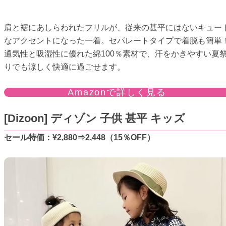
肩と裾にあしらわれたフリルが、従来の甚平にはないキュー
なアクセントになった一着。セパレートタイプで着脱も簡単
通気性と吸湿性に優れた綿100％素材で、汗をかきやすい夏
りでも涼しく快適に過ごせます。
Amazonで詳しく見る
[Dizoon] ディゾン 子供 甚平 キッズ
セール特価：¥2,880⇒2,448（15％OFF）