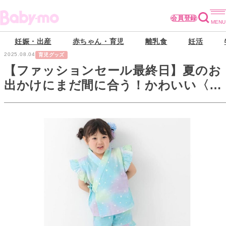
会員登録
妊娠・出産
赤ちゃん・育児
離乳食
妊活
2025.08.04
育児グッズ
【ファッションセール最終日】夏のお
出かけにまだ間に合う！かわいい〈子
ども甚平〉をAmazonでお安くゲット
♡最大20%OFF