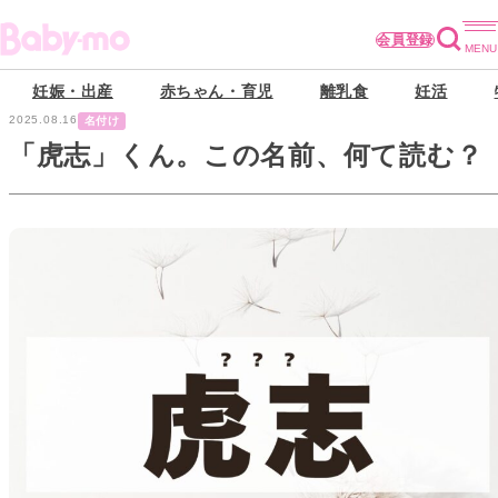
会員登録
妊娠・出産
赤ちゃん・育児
離乳食
妊活
2025.08.16
名付け
「虎志」くん。この名前、何て読む？