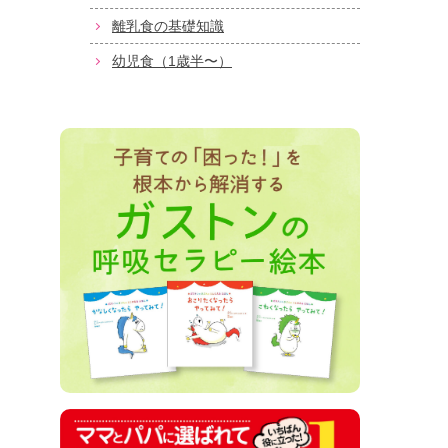
離乳食の基礎知識
幼児食（1歳半〜）