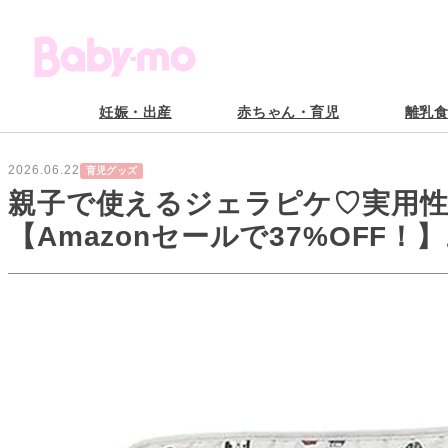
妊娠・出産
赤ちゃん・育児
離乳
2026.06.22
育児グッズ
親子で使えるジェラピケ♡実用
【Amazonセールで37%OFF