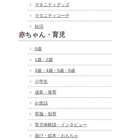
マタニティグッズ
マタニティコーデ
妊活
赤ちゃん・育児
0歳
1歳・2歳
3歳・4歳・5歳・6歳
小学生
成長・発育
お世話
育脳・知育
育児体験談・インタビュー
遊び・絵本・おもちゃ