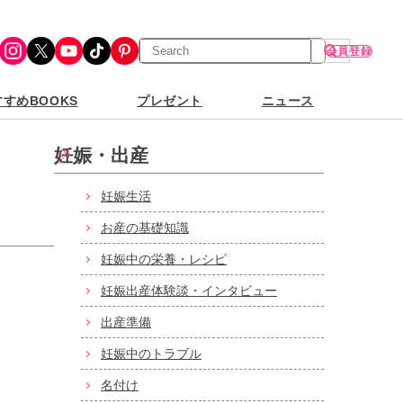
検
Instagram
X
YouTube
TikTok
Pinterest
会員登録
索
すめBOOKS
プレゼント
ニュース
妊娠・出産
妊娠生活
お産の基礎知識
妊娠中の栄養・レシピ
妊娠出産体験談・インタビュー
出産準備
妊娠中のトラブル
名付け