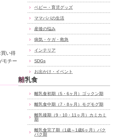
ベビー・育児グッズ
ママパパの生活
産後の悩み
病気・ケガ・救急
インテリア
お買い得
がモチー
SDGs
お出かけ・イベント
離乳食
離乳食初期（5・6ヶ月）ゴックン期
離乳食中期（7・8ヶ月）モグモグ期
離乳後期（9・10・11ヶ月）カミカミ
期
離乳食完了期（1歳～1歳6ヶ月）パク
パク期