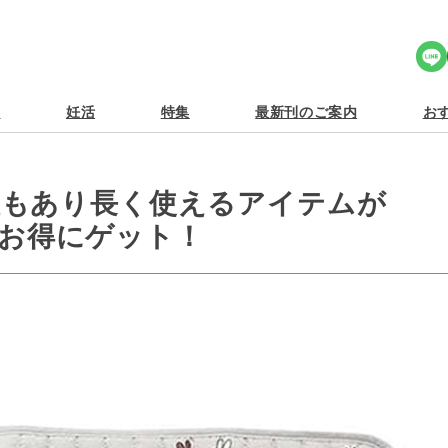
Share Icon
食
妊活
特集
最新刊のご案内
おす
性もあり長く使えるアイテムが
！】お得にゲット！