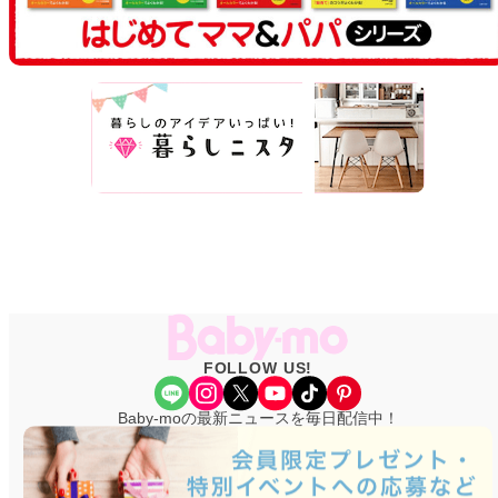
FOLLOW US!
Share Icon
Instagram
X
YouTube
TikTok
Pinterest
Baby-moの最新ニュースを毎日配信中！