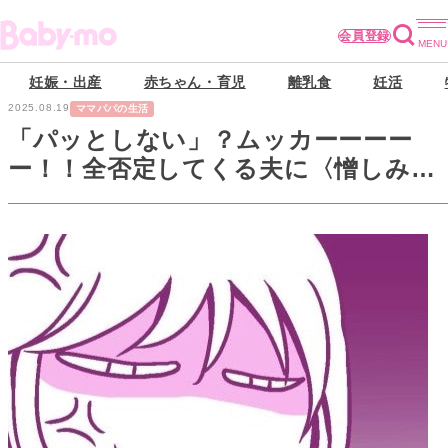
会員登録
妊娠・出産
赤ちゃん・育児
離乳食
妊活
2025.08.19
ママパパの生活
「パッとしない」？ムッカーーーー
ー！！全否定してくる夫に〈憎しみ〉
の隠し味を…！【離婚メシ始めました
#15】