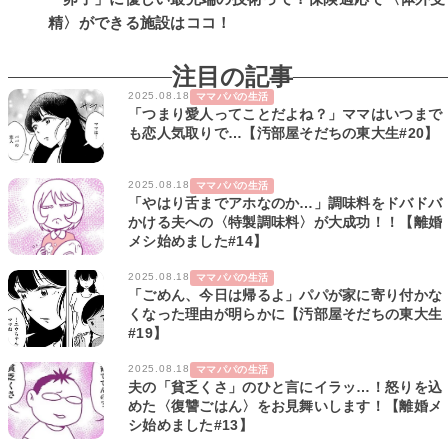
精〉ができる施設はココ！
注目の記事
2025.08.18
ママパパの生活
「つまり愛人ってことだよね？」ママはいつまで
も恋人気取りで…【汚部屋そだちの東大生#20】
2025.08.18
ママパパの生活
「やはり舌までアホなのか…」調味料をドバドバ
かける夫への〈特製調味料〉が大成功！！【離婚
メシ始めました#14】
2025.08.18
ママパパの生活
「ごめん、今日は帰るよ」パパが家に寄り付かな
くなった理由が明らかに【汚部屋そだちの東大生
#19】
2025.08.18
ママパパの生活
夫の「貧乏くさ」のひと言にイラッ…！怒りを込
めた〈復讐ごはん〉をお見舞いします！【離婚メ
シ始めました#13】