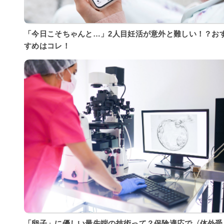
「今日こそちゃんと…」2人目妊活が意外と難しい！？お
すめはコレ！
「卵子」に優しい最先端の技術って？保険適応で〈体外受