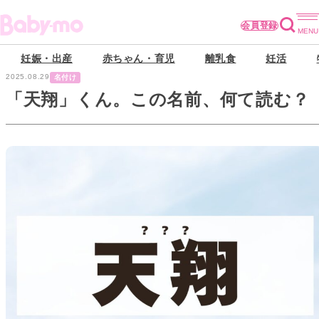
会員登録
妊娠・出産
赤ちゃん・育児
離乳食
妊活
2025.08.29
名付け
「天翔」くん。この名前、何て読む？