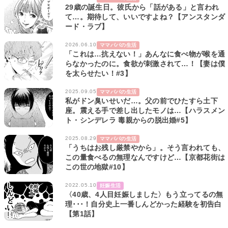
29歳の誕生日。彼氏から「話がある」と言われ
て…。期待して、いいですよね？【アンスタンダ
ード・ラブ】
2026.06.10
ママパパの生活
「これは…抗えない！」あんなに食べ物が喉を通
らなかったのに。食欲が刺激されて…！【妻は僕
を太らせたい！#3】
2025.09.05
ママパパの生活
私がドン臭いせいだ…。父の前でひたすら土下
座。震える手で差し出したモノは…【ハラスメン
ト・シンデレラ 毒親からの脱出婚#5】
2025.08.29
ママパパの生活
「うちはお残し厳禁やから」。そう言われても、
この量食べるの無理なんですけど…【京都花街は
この世の地獄#10】
2022.05.10
妊娠生活
〈40歳、4人目妊娠しました〉もう立ってるの無
理･･･！自分史上一番しんどかった経験を初告白
【第1話】