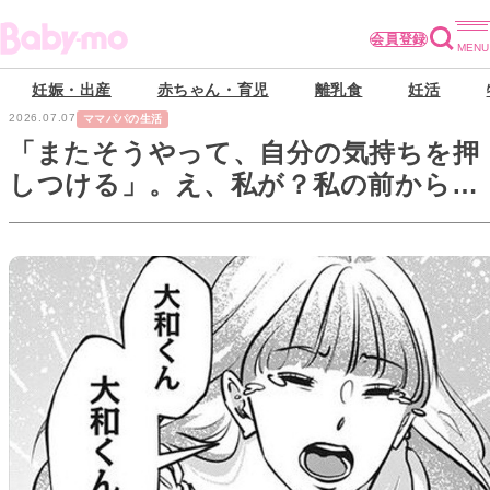
会員登録
妊娠・出産
赤ちゃん・育児
離乳食
妊活
2026.07.07
ママパパの生活
「またそうやって、自分の気持ちを押
しつける」。え、私が？私の前から消
えていかないで…！【アンスタンダー
ド・ラブ#8】