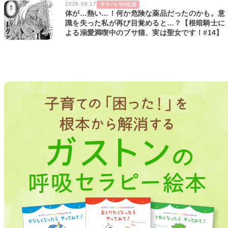
2026.06.17
ママパパの生活
体が…熱い…！何か危険な薬品だったのかも。意
識を失った私が再び目覚めると…？【根暗騎士に
よる溺愛満喫中のブサ猫、実は聖女です！#14】