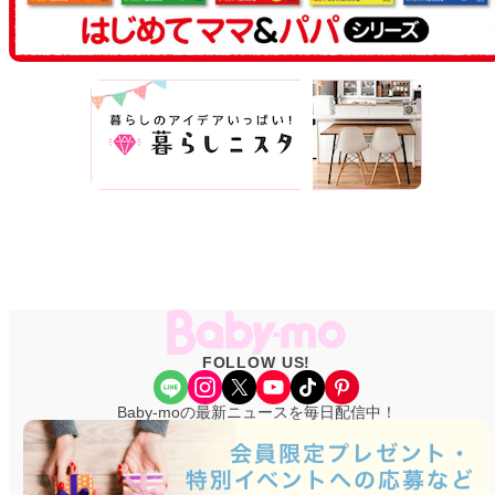
FOLLOW US!
Share Icon
Instagram
X
YouTube
TikTok
Pinterest
Baby-moの最新ニュースを毎日配信中！