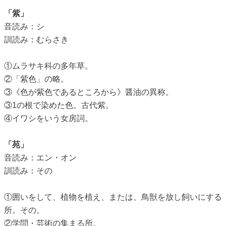
「紫」
音読み：シ
訓読み：むらさき
①ムラサキ科の多年草。
②「紫色」の略。
③《色が紫色であるところから》醤油の異称。
③1の根で染めた色。古代紫。
④イワシをいう女房詞。
「苑」
音読み：エン・オン
訓読み：その
①囲いをして、植物を植え、または、鳥獣を放し飼いにする
所。その。
②学問・芸術の集まる所。