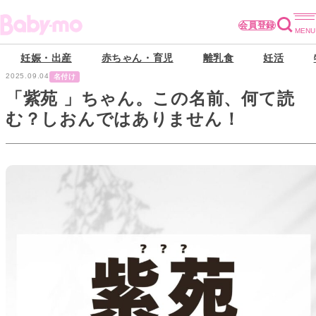
会員登録
妊娠・出産
赤ちゃん・育児
離乳食
妊活
2025.09.04
名付け
「紫苑 」ちゃん。この名前、何て読
む？しおんではありません！