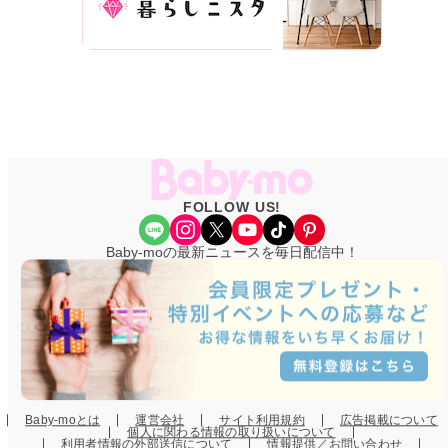
FOLLOW US!
Share Icon
Instagram
X
YouTube
TikTok
Pinterest
Baby-moの最新ニュースを毎日配信中！
Baby-moとは
運営会社
サイト利用規約
広告掲載について
個人に関わる情報の取り扱いについて
利用者情報の外部送信について
情報提供／お問い合わせ