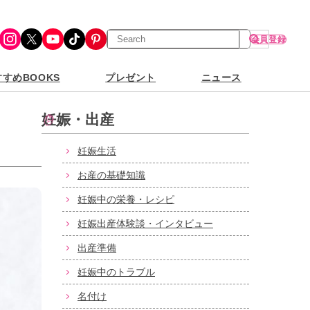
検
Instagram
X
YouTube
TikTok
Pinterest
会員登録
索
すめBOOKS
プレゼント
ニュース
妊娠・出産
妊娠生活
お産の基礎知識
妊娠中の栄養・レシピ
妊娠出産体験談・インタビュー
出産準備
妊娠中のトラブル
名付け