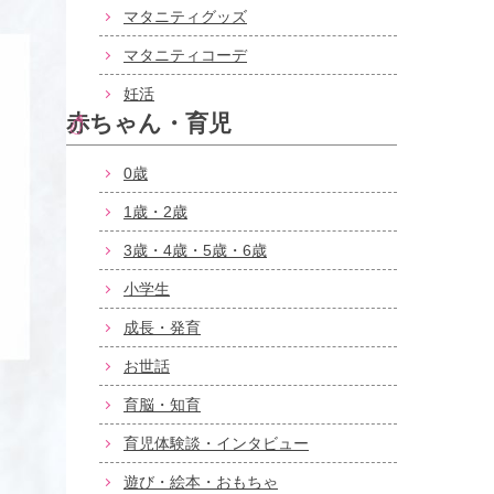
マタニティグッズ
マタニティコーデ
妊活
赤ちゃん・育児
0歳
1歳・2歳
3歳・4歳・5歳・6歳
小学生
成長・発育
お世話
育脳・知育
育児体験談・インタビュー
遊び・絵本・おもちゃ