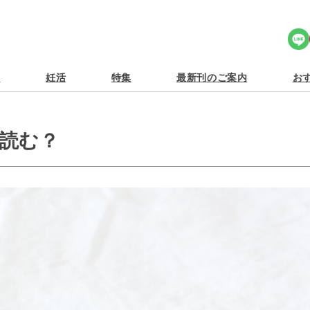
Share Icon
食
妊活
特集
最新刊のご案内
おす
読む？