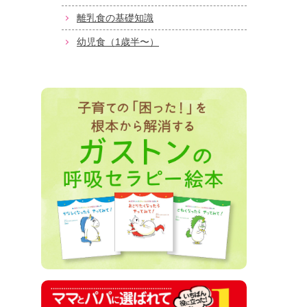
離乳食の基礎知識
幼児食（1歳半〜）