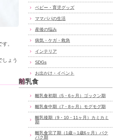
ベビー・育児グッズ
ママパパの生活
産後の悩み
病気・ケガ・救急
です。
インテリア
でしょう
SDGs
お出かけ・イベント
離乳食
離乳食初期（5・6ヶ月）ゴックン期
離乳食中期（7・8ヶ月）モグモグ期
離乳後期（9・10・11ヶ月）カミカミ
期
離乳食完了期（1歳～1歳6ヶ月）パク
パク期