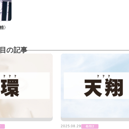
精〉
目の記事
2025.08.29
け
名付け