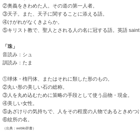
②奥義をきわめた人。その道の第一人者。
③天子。また、天子に関することに添える語。
④けがれがなくきよらか。
⑤キリスト教で、聖人とされる人の名に冠する語。英語 saint
「珠」
音読み：シュ
訓読み：たま
①球体・楕円体、またはそれに類した形のもの。
②丸い形の美しい石の総称。
③人を丸め込むために策略の手段として使う品物・現金。
④美しい女性。
⑤あざけりの気持ちで、人をその程度の人物であるときめつ
⑥紋所の名。
（出典：weblio辞書）