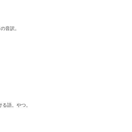
 の音訳。
ける語。やつ。