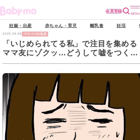
会員登録
妊娠・出産
赤ちゃん・育児
離乳食
妊活
2025.09.06
ママパパの生活
「いじめられてる私」で注目を集める
ママ友にゾクッ…どうして嘘をつく
の！【本当にいた怖いママ友#9】