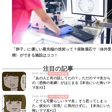
「卵子」に優しい最先端の技術って？保険適応で〈体外受
精〉ができる施設はココ！
注目の記事
2025.09.02
ママパパの生活
「あの人と何の話してたの？」ただのママ友から
の〈恐怖の束縛〉がはじまる【本当にいた怖いマ
マ友#2】
2025.09.02
ママパパの生活
「とても可愛らしいママ友」そう思ってしまっ
た…彼女の〈狂気〉に気付けずに。【本当にいた
怖いママ友#1】