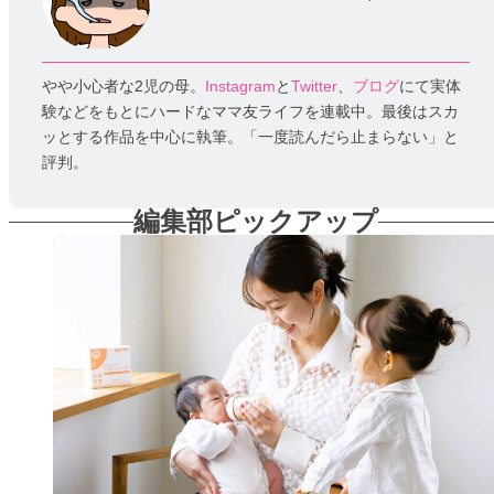
やや小心者な2児の母。
Instagram
と
Twitter
、
ブログ
にて実体
験などをもとにハードなママ友ライフを連載中。最後はスカ
ッとする作品を中心に執筆。「一度読んだら止まらない」と
評判。
編集部ピックアップ