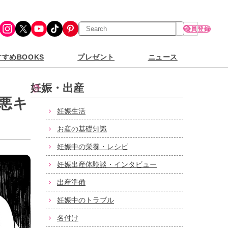
検
Instagram
X
YouTube
TikTok
Pinterest
会員登録
索
すめBOOKS
プレゼント
ニュース
妊娠・出産
悪キ
妊娠生活
お産の基礎知識
妊娠中の栄養・レシピ
妊娠出産体験談・インタビュー
出産準備
妊娠中のトラブル
名付け