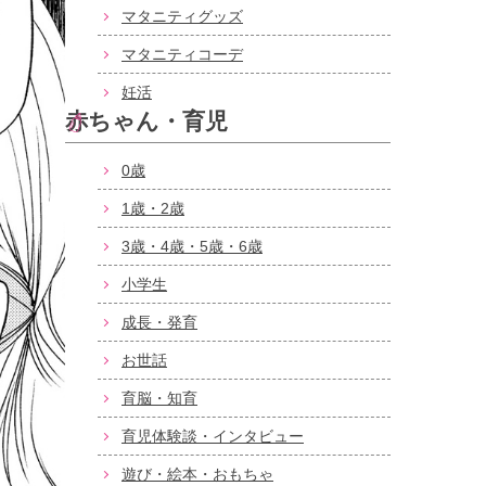
マタニティグッズ
マタニティコーデ
妊活
赤ちゃん・育児
0歳
1歳・2歳
3歳・4歳・5歳・6歳
小学生
成長・発育
お世話
育脳・知育
育児体験談・インタビュー
遊び・絵本・おもちゃ