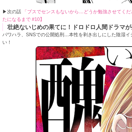
▶次の話
「ブスでセンスもないから…どうか勉強させてくだ
たになるまで #10】
壮絶ないじめの果てに！ドロドロ人間ドラマが
パワハラ、SNSでの公開処刑…本性を剥き出しにした陰湿
い！