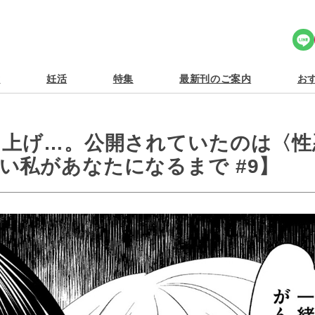
Share Icon
食
妊活
特集
最新刊のご案内
おす
し上げ…。公開されていたのは〈性
い私があなたになるまで #9】