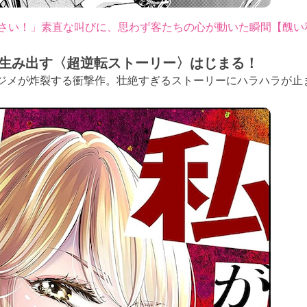
さい！」素直な叫びに、思わず客たちの心が動いた瞬間【醜い
生み出す〈超逆転ストーリー〉はじまる！
イジメが炸裂する衝撃作。壮絶すぎるストーリーにハラハラが止