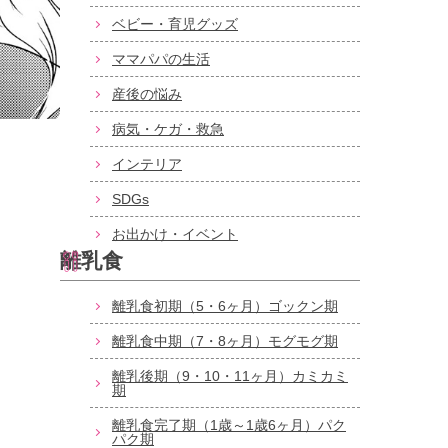
ベビー・育児グッズ
ママパパの生活
産後の悩み
病気・ケガ・救急
インテリア
SDGs
お出かけ・イベント
離乳食
離乳食初期（5・6ヶ月）ゴックン期
離乳食中期（7・8ヶ月）モグモグ期
離乳後期（9・10・11ヶ月）カミカミ
期
離乳食完了期（1歳～1歳6ヶ月）パク
パク期