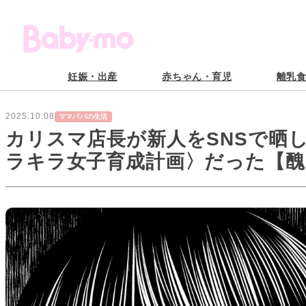
妊娠・出産
赤ちゃん・育児
離乳
2025.10.08
ママパパの生活
カリスマ店長が新人をSNSで晒
ラキラ女子育成計画〉だった【醜