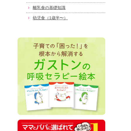
離乳食の基礎知識
幼児食（1歳半〜）