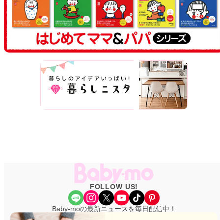
FOLLOW US!
Share Icon
Instagram
X
YouTube
TikTok
Pinterest
Baby-moの最新ニュースを毎日配信中！