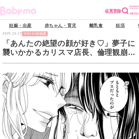
会員登録
妊娠・出産
赤ちゃん・育児
離乳食
妊活
2025.10.17
ママパパの生活
「あんたの絶望の顔が好き♡」夢子に
襲いかかるカリスマ店長、倫理観崩
壊！最低最悪の行動に…。【醜い私が
あなたになるまで #27】