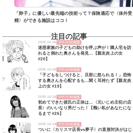
「卵子」に優しい最先端の技術って？保険適応で〈体外受
精〉ができる施設はココ！
注目の記事
2025.10.16
ママパパの生活
迷惑家族の子どもの助けを呼ぶ声が！隣人宅を訪
れると倒れた奥さんを発見…【親友炎上の女
#20】
2025.10.16
ママパパの生活
「子どもをしつけると、旦那に怒られる！」恐怖
する奥さんを心配するも…聞く耳持たず【親友炎
上の女 #19】
2025.10.16
ママパパの生活
初めてできた彼氏の正体は…〈元いじめ主犯の店
長〉のいいなり男だった！【醜い私があなたにな
るまで #26】
2025.10.16
ママパパの生活
ついに〈カリスマ店長vs夢子〉の直接対決がはじ