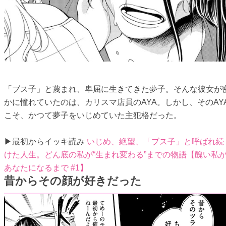
「ブス子」と蔑まれ、卑屈に生きてきた夢子。そんな彼女が
かに憧れていたのは、カリスマ店員のAYA。しかし、そのAY
こそ、かつて夢子をいじめていた主犯格だった。
▶最初からイッキ読み
いじめ、絶望、「ブス子」と呼ばれ続
けた人生。どん底の私が“生まれ変わる”までの物語【醜い私
あなたになるまで #1】
昔からその顔が好きだった