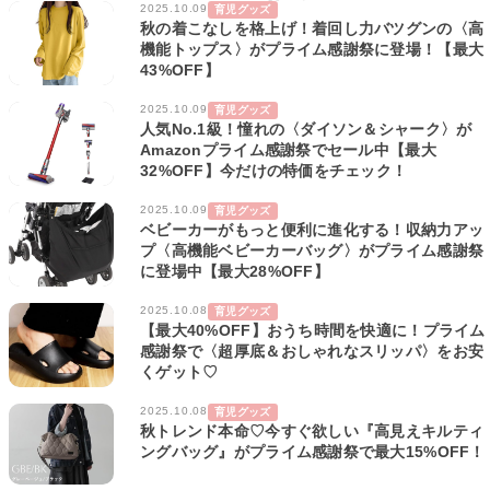
2025.10.09
育児グッズ
秋の着こなしを格上げ！着回し力バツグンの〈高
機能トップス〉がプライム感謝祭に登場！【最大
43%OFF】
2025.10.09
育児グッズ
人気No.1級！憧れの〈ダイソン＆シャーク〉が
Amazonプライム感謝祭でセール中【最大
32%OFF】今だけの特価をチェック！
2025.10.09
育児グッズ
ベビーカーがもっと便利に進化する！収納力アッ
プ〈高機能ベビーカーバッグ〉がプライム感謝祭
に登場中【最大28%OFF】
2025.10.08
育児グッズ
【最大40%OFF】おうち時間を快適に！プライム
感謝祭で〈超厚底＆おしゃれなスリッパ〉をお安
くゲット♡
2025.10.08
育児グッズ
秋トレンド本命♡今すぐ欲しい『高見えキルティ
ングバッグ』がプライム感謝祭で最大15%OFF！