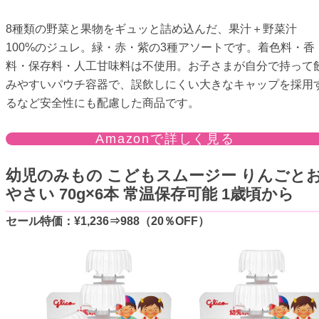
8種類の野菜と果物をギュッと詰め込んだ、果汁＋野菜汁
100%のジュレ。緑・赤・紫の3種アソートです。着色料・香
料・保存料・人工甘味料は不使用。お子さまが自分で持って
みやすいパウチ容器で、誤飲しにくい大きなキャップを採用
るなど安全性にも配慮した商品です。
Amazonで詳しく見る
幼児のみもの こどもスムージー りんごと
やさい 70g×6本 常温保存可能 1歳頃から
セール特価：¥1,236⇒988（20％OFF）