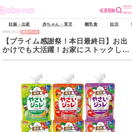
会員登録
妊娠・出産
赤ちゃん・育児
離乳食
妊活
2025.10.10
育児グッズ
【プライム感謝祭！本日最終日】お出
かけでも大活躍！お家にストックして
おきたい〈野菜ジュレ＆スムージー〉
が最大20%OFF！