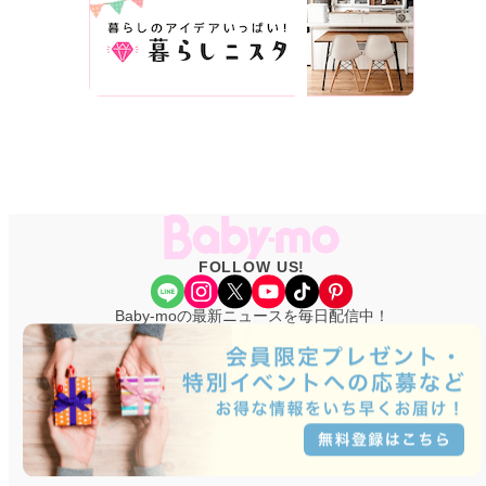
FOLLOW US!
Share Icon
Instagram
X
YouTube
TikTok
Pinterest
Baby-moの最新ニュースを毎日配信中！