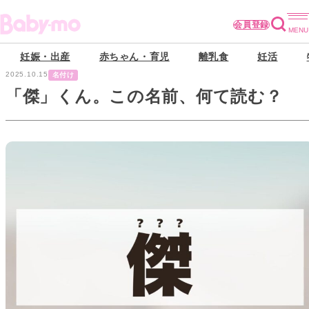
会員登録
妊娠・出産
赤ちゃん・育児
離乳食
妊活
2025.10.15
名付け
「傑」くん。この名前、何て読む？