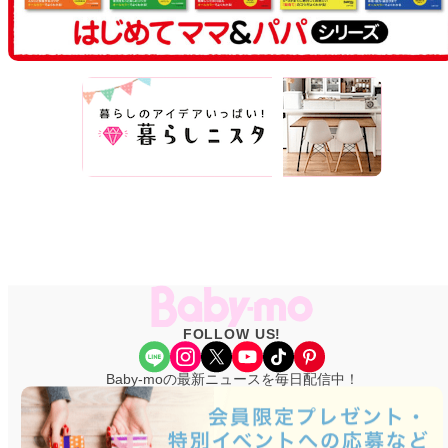
FOLLOW US!
Share Icon
Instagram
X
YouTube
TikTok
Pinterest
Baby-moの最新ニュースを毎日配信中！