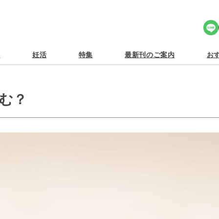
Share Icon
食
妊活
特集
最新刊のご案内
おす
む？