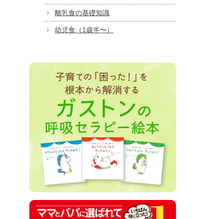
離乳食の基礎知識
幼児食（1歳半〜）