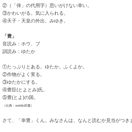
②（「倖」の代用字）思いがけない幸い。
③かわいがる。気に入られる。
④天子・天皇の外出。みゆき。
「豊」
音読み：ホウ、ブ
訓読み：ゆたか
①たっぷりとある。ゆたか。ふくよか。
②作物がよく実る。
③ゆたかにする。
④豊臣(とよとみ)氏。
⑤豊(とよ)の国。
（出典：weblio辞書）
さて、「幸豊」くん。みなさんは、なんと読むか見当がつき