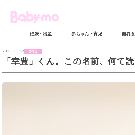
妊娠・出産
赤ちゃん・育児
離乳
2025.10.22
名付け
「幸豊」くん。この名前、何て読