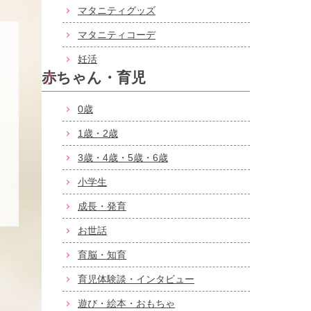
マタニティグッズ
マタニティコーデ
妊活
赤ちゃん・育児
0歳
1歳・2歳
3歳・4歳・5歳・6歳
小学生
成長・発育
お世話
育脳・知育
育児体験談・インタビュー
遊び・絵本・おもちゃ