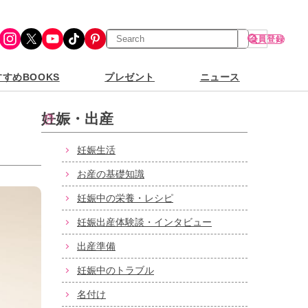
検
Instagram
X
YouTube
TikTok
Pinterest
会員登録
索
すめBOOKS
プレゼント
ニュース
妊娠・出産
妊娠生活
お産の基礎知識
妊娠中の栄養・レシピ
妊娠出産体験談・インタビュー
出産準備
妊娠中のトラブル
名付け