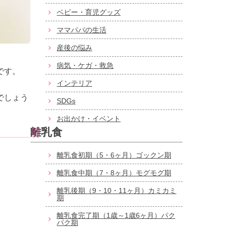
ベビー・育児グッズ
ママパパの生活
産後の悩み
病気・ケガ・救急
です。
インテリア
でしょう
SDGs
お出かけ・イベント
離乳食
離乳食初期（5・6ヶ月）ゴックン期
離乳食中期（7・8ヶ月）モグモグ期
離乳後期（9・10・11ヶ月）カミカミ
期
離乳食完了期（1歳～1歳6ヶ月）パク
パク期