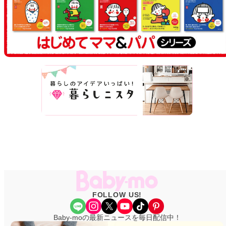
FOLLOW US!
Share Icon
Instagram
X
YouTube
TikTok
Pinterest
Baby-moの最新ニュースを毎日配信中！