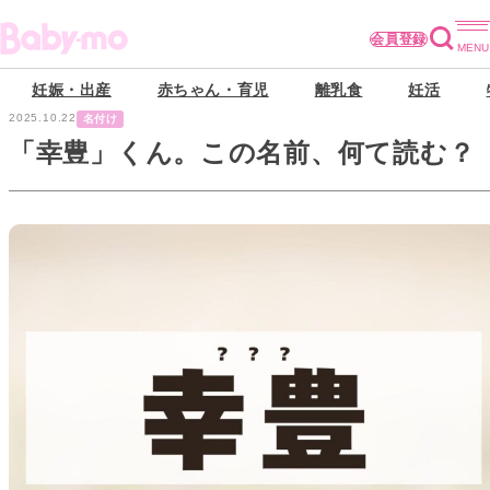
会員登録
妊娠・出産
赤ちゃん・育児
離乳食
妊活
2025.10.22
名付け
「幸豊」くん。この名前、何て読む？