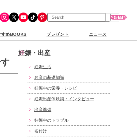
検
Instagram
X
YouTube
TikTok
Pinterest
会員登録
索
すめBOOKS
プレゼント
ニュース
妊娠・出産
です
妊娠生活
お産の基礎知識
妊娠中の栄養・レシピ
妊娠出産体験談・インタビュー
出産準備
妊娠中のトラブル
名付け