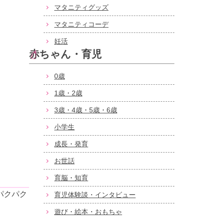
マタニティグッズ
マタニティコーデ
妊活
赤ちゃん・育児
0歳
1歳・2歳
3歳・4歳・5歳・6歳
小学生
成長・発育
お世話
育脳・知育
パクパク
育児体験談・インタビュー
遊び・絵本・おもちゃ