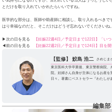
い気持ちになるのですが、言われている当人はうっとうしい
とだけを取り入れていかれたらいいですね。
医学的な部分は、医師や助産師に相談し、取り入れるべきで
はり幸福なのだと、そこだけはどうぞ忘れないでくださいね
▶次の日を見る
【妊娠22週4日／予定日まで122日】「
◀前の日を見る
【妊娠22週2日／予定日まで124日】目を
【監修】
鮫島 浩二
さめじま
東京医科大学卒業後、東京警察病院、木
院。妊婦さん自身が主体になるお産を
日々。著書にベストセラー『わたしが
編集部