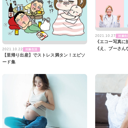
2021.10.27
妊娠生
《エコー写真に
《え、プーさん
2021.10.22
妊娠生活
【里帰り出産】でストレス満タン！エピソ
な人！【にんぷ
ード集