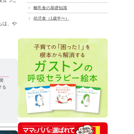
役立つこ
離乳食の基礎知識
幼児食（1歳半〜）
もは、や
開
する