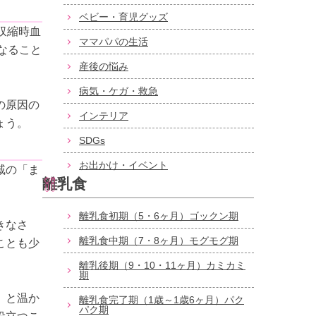
ベビー・育児グッズ
収縮時血
ママパパの生活
になること
産後の悩み
病気・ケガ・救急
の原因の
インテリア
ょう。
SDGs
お出かけ・イベント
戚の「ま
離乳食
離乳食初期（5・6ヶ月）ゴックン期
きなさ
離乳食中期（7・8ヶ月）モグモグ期
ことも少
離乳後期（9・10・11ヶ月）カミカミ
期
」と温か
離乳食完了期（1歳～1歳6ヶ月）パク
パク期