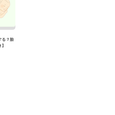
する？胎
き】