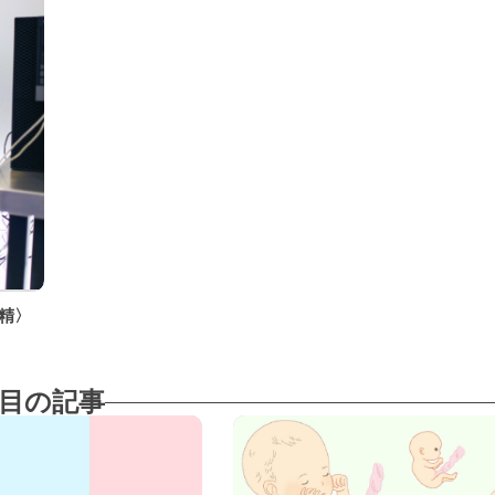
精〉
目の記事