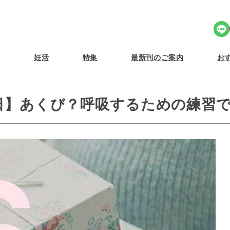
Share Icon
食
妊活
特集
最新刊のご案内
おす
3日】あくび？呼吸するための練習