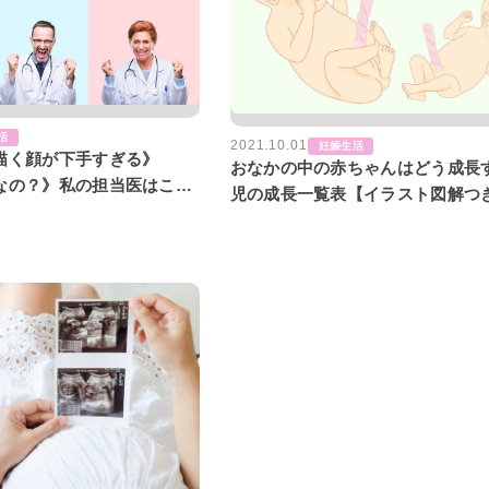
活
2021.10.01
妊娠生活
描く顔が下手すぎる》
おなかの中の赤ちゃんはどう成長
なの？》私の担当医はこん
児の成長一覧表【イラスト図解つ
ちゃんねる】