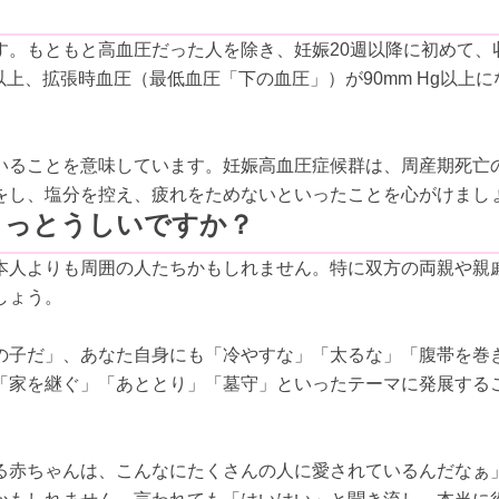
す。もともと高血圧だった人を除き、妊娠20週以降に初めて、
以上、拡張時血圧（最低血圧「下の血圧」）が90mm Hg以上
いることを意味しています。妊娠高血圧症候群は、周産期死亡
をし、塩分を控え、疲れをためないといったことを心がけまし
うっとうしいですか？
本人よりも周囲の人たちかもしれません。特に双方の両親や親
しょう。
の子だ」、あなた自身にも「冷やすな」「太るな」「腹帯を巻
「家を継ぐ」「あととり」「墓守」といったテーマに発展する
る赤ちゃんは、こんなにたくさんの人に愛されているんだなぁ