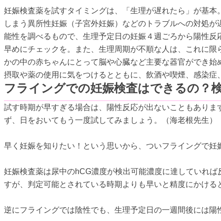
妊娠検査薬を試すタイミングは、「生理が遅れたら」が基本
しまう異所性妊娠（子宮外妊娠）などのトラブルへの対処が
能性を調べるもので、生理予定日の妊娠４週ごろから陽性反
早めにチェックを。また、生理周期が不順な人は、これに限
かの中の赤ちゃんにとって脳や心臓など主要な器官ができ始
摂取や薬の使用に気をつけるとともに、飲酒や喫煙、感染症
フライングでの妊娠検査はできるの？
試す時期が早すぎる場合は、陽性反応が出ないこともありま
ず、日をおいてもう一度試してみましょう。（海老根先生）
早く妊娠を知りたい！という思いから、ついフライングで妊
妊娠検査薬は尿中のhCG濃度が検出可能濃度に達していれ
すが、判定可能とされている時期よりも早いと精度にかける
逆にフライングでは陰性でも、生理予定日の一週間後には陽