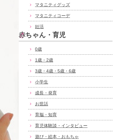
マタニティグッズ
マタニティコーデ
妊活
赤ちゃん・育児
0歳
1歳・2歳
3歳・4歳・5歳・6歳
小学生
成長・発育
お世話
育脳・知育
育児体験談・インタビュー
遊び・絵本・おもちゃ