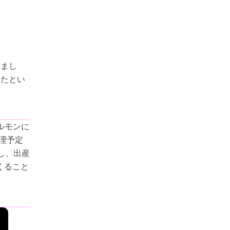
しまし
したとい
ルモンに
理予定
し、出産
くること