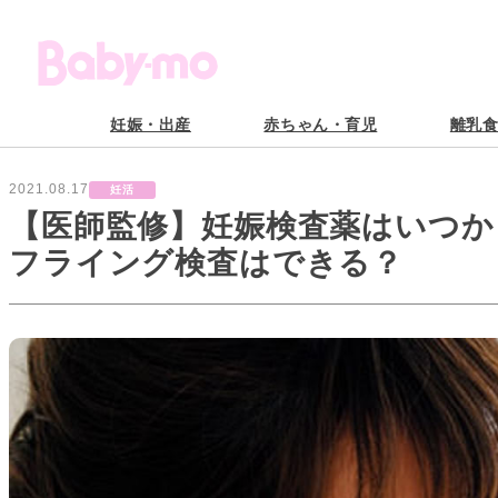
妊娠・出産
赤ちゃん・育児
離乳
2021.08.17
妊活
【医師監修】妊娠検査薬はいつか
フライング検査はできる？