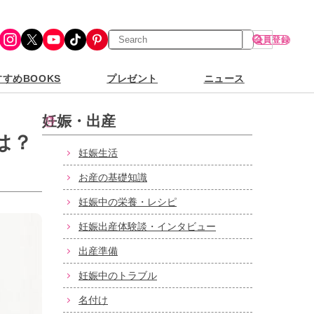
検
Instagram
X
YouTube
TikTok
Pinterest
会員登録
索
すめBOOKS
プレゼント
ニュース
妊娠・出産
は？
妊娠生活
お産の基礎知識
妊娠中の栄養・レシピ
妊娠出産体験談・インタビュー
出産準備
妊娠中のトラブル
名付け