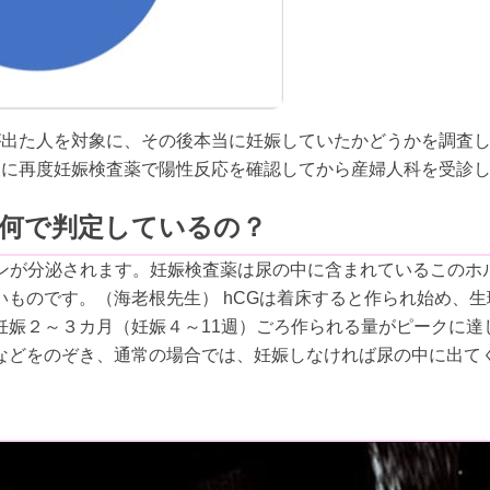
が出た人を対象に、その後本当に妊娠していたかどうかを調査
後に再度妊娠検査薬で陽性反応を確認してから産婦人科を受診
何で判定しているの？
モンが分泌されます。妊娠検査薬は尿の中に含まれているこのホ
ものです。（海老根先生） hCGは着床すると作られ始め、生
妊娠２～３カ月（妊娠４～11週）ごろ作られる量がピークに達
などをのぞき、通常の場合では、妊娠しなければ尿の中に出て