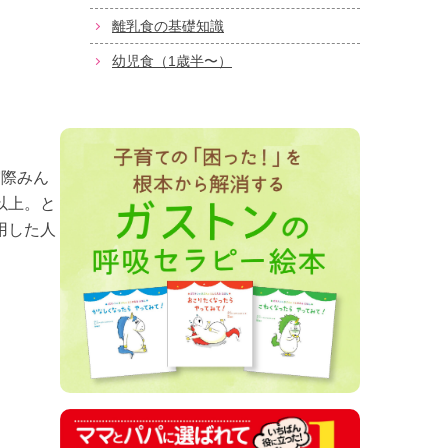
離乳食の基礎知識
幼児食（1歳半〜）
実際みん
以上。と
用した人