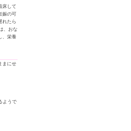
着床して
妊娠の可
遅れたら
は、おな
し、栄養
ままにせ
るようで