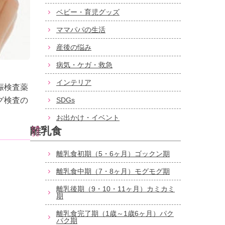
ベビー・育児グッズ
ママパパの生活
産後の悩み
病気・ケガ・救急
インテリア
娠検査薬
グ検査の
SDGs
お出かけ・イベント
離乳食
離乳食初期（5・6ヶ月）ゴックン期
離乳食中期（7・8ヶ月）モグモグ期
離乳後期（9・10・11ヶ月）カミカミ
期
離乳食完了期（1歳～1歳6ヶ月）パク
パク期