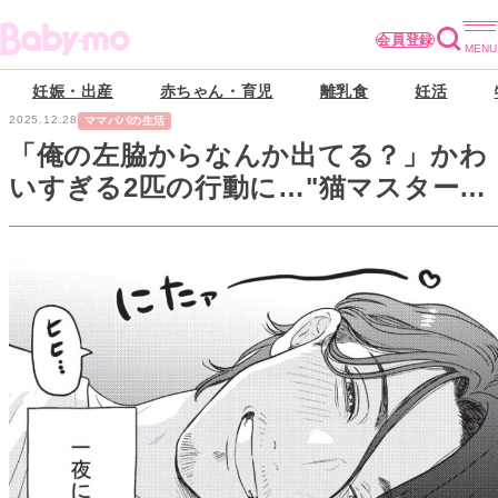
会員登録
妊娠・出産
赤ちゃん・育児
離乳食
妊活
2025.12.28
ママパパの生活
「俺の左脇からなんか出てる？」かわ
いすぎる2匹の行動に…"猫マスター響
介"覚醒しました【借金1000万作曲家
人生を変えてくれた猫の話#3】