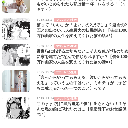
もがいじめられたら私は精一杯コレをする！〈ミ
キティ〉
2025.12.27
ママパパの生活
猫って「いい」か「よい」の2択でしょ？運命の2
匹との出会い…人生最大の転機到来！【借金1000
万作曲家の人生を変えてくれた猫の話#2】
2025.12.27
ママパパの生活
野良猫にあげるエサもない…そんな俺が"猫のた
に家を建てた"なんて信じられますか？【借金100
万作曲家の人生を変えてくれた猫の話#1】
2025.12.26
ママパパの生活
「言ったらやってもらえる、泣いたらやってもら
える」っていう世の中はない。ミキティが〈子ど
もに教えるたった一つのこと〉って？
2025.12.26
ママパパの生活
このままでは"皇后選定の儀"に出られない！？そ
んな私の前に現れたのは…【皇帝陛下のお世話係
#14】