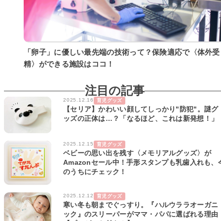
「卵子」に優しい最先端の技術って？保険適応で〈体外受
精〉ができる施設はココ！
注目の記事
2025.12.16
育児グッズ
【セリア】かわいい顔してしっかり"防犯"。謎グ
ッズの正体は…？「なるほど、これは新発想！」
2025.12.15
育児グッズ
ベビーの思い出を残す〈メモリアルグッズ〉が
Amazonセール中！手形スタンプも乳歯入れも、
のうちにチェック！
2025.12.12
育児グッズ
寒い冬も朝までぐっすり。『ハルウララオーガニ
ック』のスリーパーがママ・パパに選ばれる理由