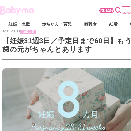
会員登録
妊娠・出産
赤ちゃん・育児
離乳食
妊活
2021.08.23
妊娠生活
【妊娠31週3日／予定日まで60日】も
歯の元がちゃんとあります