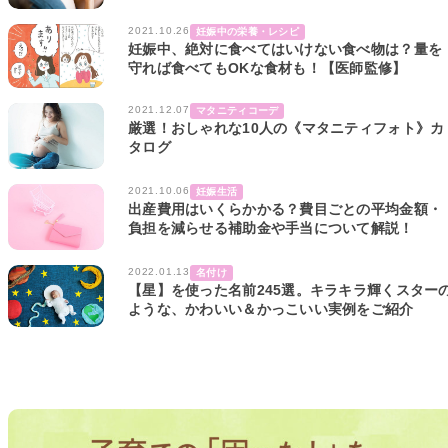
2021.10.26
妊娠中の栄養・レシピ
妊娠中、絶対に食べてはいけない食べ物は？量を
守れば食べてもOKな食材も！【医師監修】
2021.12.07
マタニティコーデ
厳選！おしゃれな10人の《マタニティフォト》カ
タログ
2021.10.06
妊娠生活
出産費用はいくらかかる？費目ごとの平均金額・
負担を減らせる補助金や手当について解説！
2022.01.13
名付け
【星】を使った名前245選。キラキラ輝くスター
ような、かわいい＆かっこいい実例をご紹介