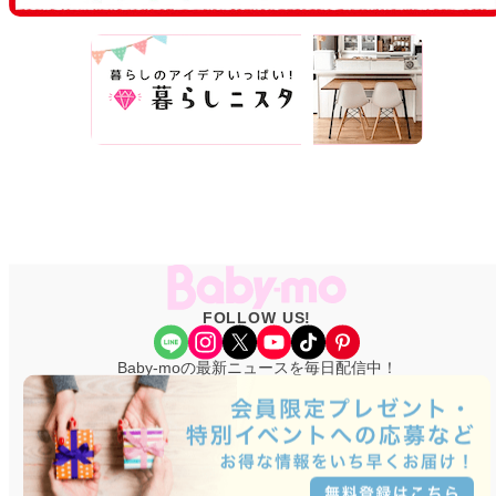
FOLLOW US!
Share Icon
Instagram
X
YouTube
TikTok
Pinterest
Baby-moの最新ニュースを毎日配信中！