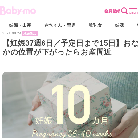
会員登録
妊娠・出産
赤ちゃん・育児
離乳食
妊活
2021.08.24
妊娠生活
【妊娠37週6日／予定日まで15日】お
かの位置が下がったらお産間近