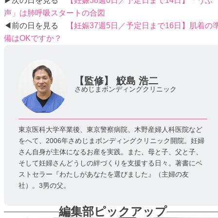
▶次の日を見る
【妊娠38週0日／予定日まで14日】「うぶ
声」は肺呼吸スタートの合図
◀前の日を見る
【妊娠37週5日／予定日まで16日】肌着の
備はOKですか？
【監修】
鮫島 浩二
さめじまボンディングクリニック
東京医科大学卒業後、東京警察病院、木野産婦人科医院など
をへて、2006年さめじまボンディングクリニック開院。妊婦
さん自身が主体になるお産を実践。また、母と子、父と子、
そして妊婦さんどうしの絆づくりを支援する日々。著書にベ
ストセラー『わたしがあなたを選びました』（主婦の友
社）。3男の父。
編集部ピックアップ