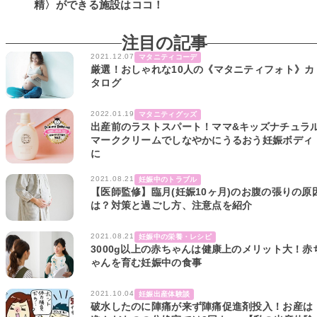
精〉ができる施設はココ！
注目の記事
2021.12.07
マタニティコーデ
厳選！おしゃれな10人の《マタニティフォト》カ
タログ
2022.01.19
マタニティグッズ
出産前のラストスパート！ママ&キッズナチュラ
マーククリームでしなやかにうるおう妊娠ボディ
に
2021.08.21
妊娠中のトラブル
【医師監修】臨月(妊娠10ヶ月)のお腹の張りの原
は？対策と過ごし方、注意点を紹介
2021.08.21
妊娠中の栄養・レシピ
3000g以上の赤ちゃんは健康上のメリット大！赤
ゃんを育む妊娠中の食事
2021.10.04
妊娠出産体験談
破水したのに陣痛が来ず陣痛促進剤投入！お産は