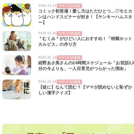
2022.01.21
ママパパの生活
コミック初登場！愛し方はただひとつ…♡モヒカ
ンはハンドスピナーが好き！【ヤンキーハムスタ
ー】
2022.01.20
ママパパの生活
＂むくみ＂がひどい人におすすめ！「特製ホット
カルピス」の作り方
2022.01.19
ママパパの生活
紺野あさ美さんの24時間スケジュール「お世話3
分の今よりも、一人目育児がつらかった理由」
2022.01.16
ママパパの生活
【徒に】なんて読む？【ママが読めないと恥ずか
しい漢字クイズ】