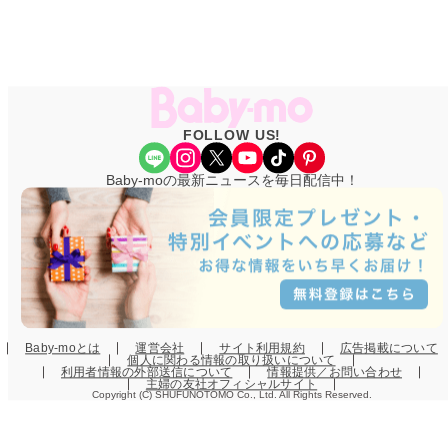
FOLLOW US!
Share Icon
Instagram
X
YouTube
TikTok
Pinterest
Baby-moの最新ニュースを毎日配信中！
Baby-moとは
運営会社
サイト利用規約
広告掲載について
個人に関わる情報の取り扱いについて
利用者情報の外部送信について
情報提供／お問い合わせ
主婦の友社オフィシャルサイト
Copyright (C) SHUFUNOTOMO Co., Ltd. All Rights Reserved.