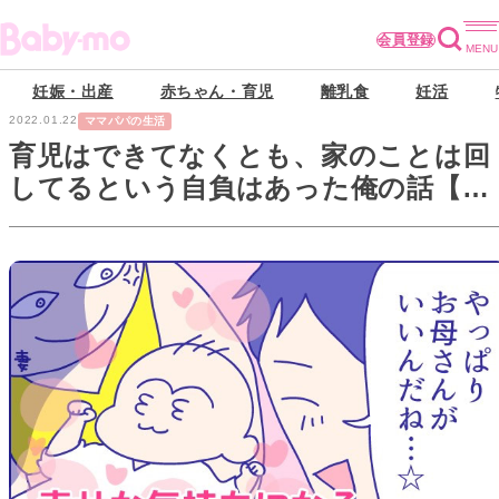
会員登録
妊娠・出産
赤ちゃん・育児
離乳食
妊活
2022.01.22
ママパパの生活
育児はできてなくとも、家のことは回
してるという自負はあった俺の話【ぴ
ろよの夫・ミサワの部屋①】