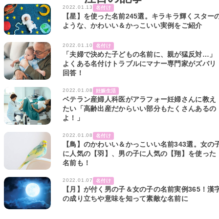
2022.01.13
名付け
【星】を使った名前245選。キラキラ輝くスター
ような、かわいい＆かっこいい実例をご紹介
2022.01.10
名付け
「夫婦で決めた子どもの名前に、親が猛反対…」
よくある名付けトラブルにマナー専門家がズバリ
回答！
2022.01.08
妊娠生活
ベテラン産婦人科医がアラフォー妊婦さんに教え
たい「高齢出産だからいい部分もたくさんあるの
よ！」
2022.01.08
名付け
【鳥】のかわいい＆かっこいい名前343選。女の
に人気の【羽】、男の子に人気の【翔】を使った
名前も！
2022.01.07
名付け
【月】が付く男の子＆女の子の名前実例365！漢
の成り立ちや意味を知って素敵な名前に