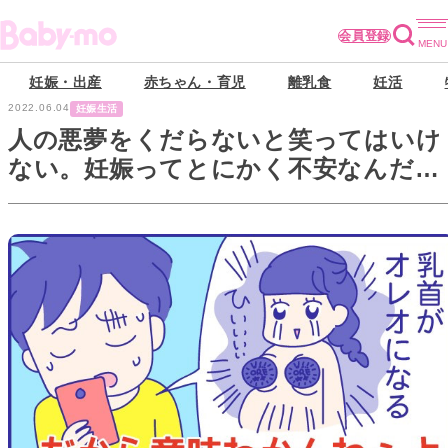
会員登録
妊娠・出産
赤ちゃん・育児
離乳食
妊活
2022.06.04
妊娠生活
人の悪夢をくだらないと笑ってはいけ
ない。妊娠ってとにかく不安なんだか
ら…！！『新米ママぴろよの部屋』
Vol.39