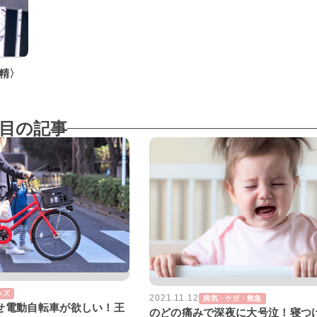
精〉
目の記事
ッズ
2021.11.12
病気・ケガ・救急
せ電動自転車が欲しい！王
のどの痛みで深夜に大号泣！寝つ