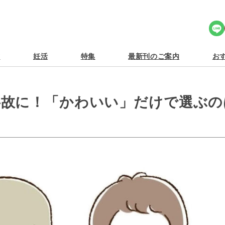
Share Icon
食
妊活
特集
最新刊のご案内
おす
事故に！「かわいい」だけで選ぶの