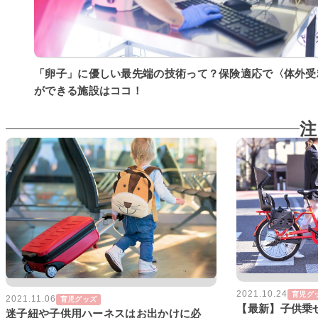
「卵子」に優しい最先端の技術って？保険適応で〈体外受
ができる施設はココ！
注
2021.10.24
育児グ
2021.11.06
育児グッズ
【最新】子供乗
迷子紐や子供用ハーネスはお出かけに必