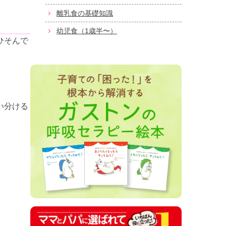
離乳食の基礎知識
幼児食（1歳半〜）
ひそんで
い分ける