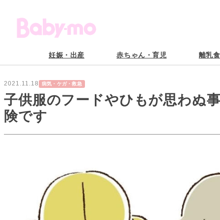
妊娠・出産
赤ちゃん・育児
離乳
2021.11.18
病気・ケガ・救急
子供服のフードやひもが思わぬ
険です