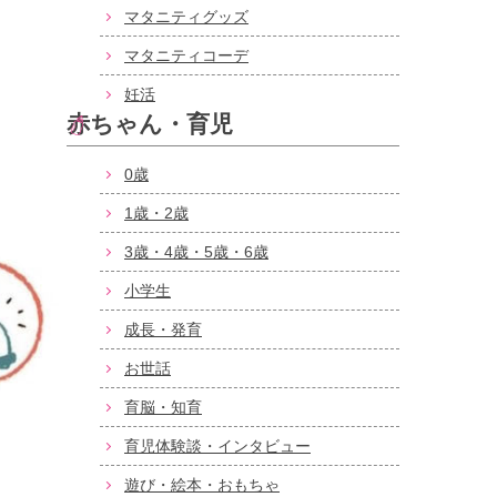
マタニティグッズ
マタニティコーデ
妊活
赤ちゃん・育児
0歳
1歳・2歳
3歳・4歳・5歳・6歳
小学生
成長・発育
お世話
育脳・知育
育児体験談・インタビュー
遊び・絵本・おもちゃ