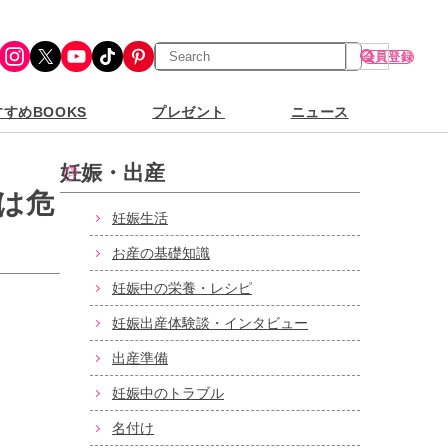
検
Instagram
X
YouTube
TikTok
Pinterest
会員登録
索
すめBOOKS
プレゼント
ニュース
妊娠・出産
は危
妊娠生活
お産の基礎知識
妊娠中の栄養・レシピ
妊娠出産体験談・インタビュー
出産準備
妊娠中のトラブル
名付け