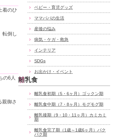
ベビー・育児グッズ
上着のひ
ママパパの生活
産後の悩み
、転倒し
病気・ケガ・救急
インテリア
SDGs
お出かけ・イベント
ちの6人
離乳食
離乳食初期（5・6ヶ月）ゴックン期
る親御さ
離乳食中期（7・8ヶ月）モグモグ期
離乳後期（9・10・11ヶ月）カミカミ
期
離乳食完了期（1歳～1歳6ヶ月）パク
パク期