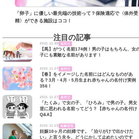
「卵子」に優しい最先端の技術って？保険適応で〈体外受
精〉ができる施設はココ！
注目の記事
2021.11.30
名付け
【馬】がつく名前174例！男の子はもちろん、女
子にも素敵な名前があります！
2021.11.27
名付け
【春】をイメージした名前にはどんなものがあ
る？3月・4月・5月生まれ赤ちゃんの名付け実例
356！
2021.11.27
名付け
「たくみ」で女の子、「ひろみ」で男の子。男女
逆に思われる名前ってどう？【赤ちゃんの名付け
Q&A】
2021.11.15
妊娠生活
妊娠10ヶ月の妊婦です。「泊りがけで出かけた
い」と言う夫を、どうにかして止めたいのです