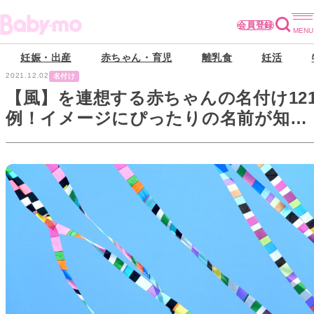
会員登録
妊娠・出産
赤ちゃん・育児
離乳食
妊活
2021.12.02
名付け
【風】を連想する赤ちゃんの名付け12
例！イメージにぴったりの名前が知り
たい