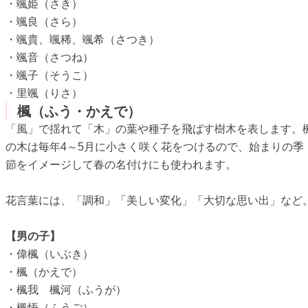
・颯姫（さき）
・颯良（さら）
・颯貴、颯稀、颯希（さつき）
・颯音（さつね）
・颯子（そうこ）
・里颯（りさ）
楓（ふう・かえで）
「風」で揺れて「木」の葉や種子を飛ばす樹木を表します。
の木は毎年4～5月に小さく咲く花をつけるので、始まりの季
節をイメージして春の名付けにも使われます。
花言葉には、「調和」「美しい変化」「大切な思い出」など
【男の子】
・偉楓（いぶき）
・楓（かえで）
・楓我 楓河（ふうが）
・楓悟（ふうご）