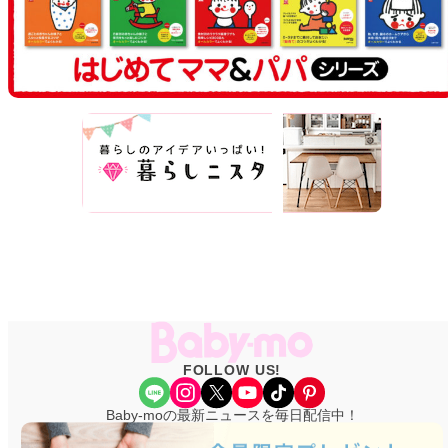
FOLLOW US!
Share Icon
Instagram
X
YouTube
TikTok
Pinterest
Baby-moの最新ニュースを毎日配信中！