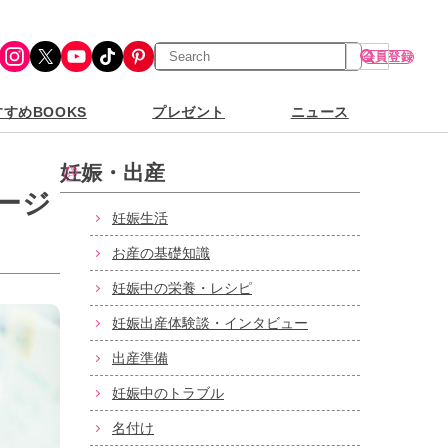
検
Instagram
X
YouTube
TikTok
Pinterest
会員登録
索
すめBOOKS
プレゼント
ニュース
妊娠・出産
ージ
妊娠生活
お産の基礎知識
妊娠中の栄養・レシピ
妊娠出産体験談・インタビュー
出産準備
妊娠中のトラブル
名付け