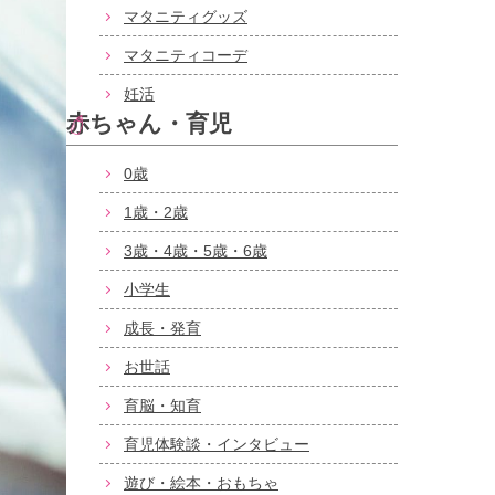
マタニティグッズ
マタニティコーデ
妊活
赤ちゃん・育児
0歳
1歳・2歳
3歳・4歳・5歳・6歳
小学生
成長・発育
お世話
育脳・知育
育児体験談・インタビュー
遊び・絵本・おもちゃ