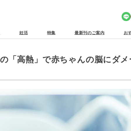
Share Icon
食
妊活
特集
最新刊のご案内
おす
ザの「高熱」で赤ちゃんの脳にダメ