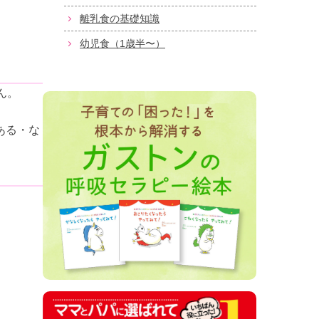
離乳食の基礎知識
幼児食（1歳半〜）
ん。
ある・な