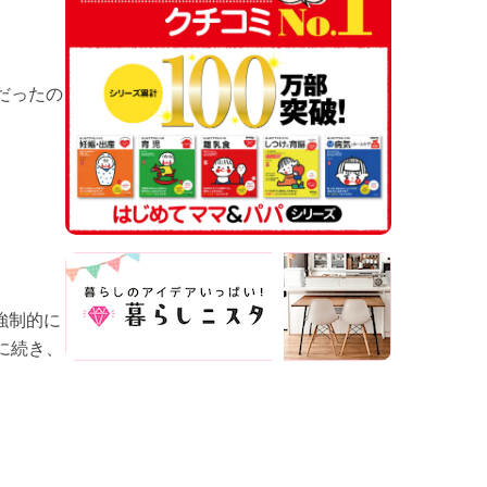
だったの
強制的に
に続き、