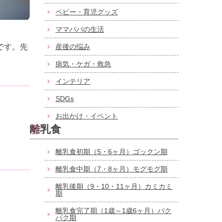
ベビー・育児グッズ
ママパパの生活
です。先
産後の悩み
。
病気・ケガ・救急
インテリア
SDGs
お出かけ・イベント
離乳食
離乳食初期（5・6ヶ月）ゴックン期
離乳食中期（7・8ヶ月）モグモグ期
離乳後期（9・10・11ヶ月）カミカミ
期
離乳食完了期（1歳～1歳6ヶ月）パク
パク期