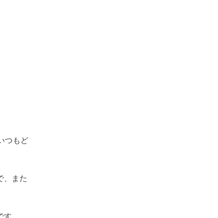
いつもど
で、また
です。