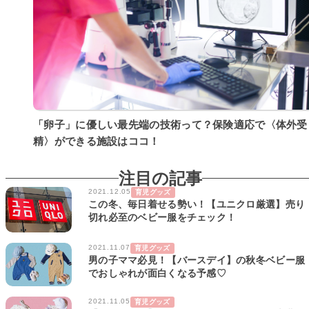
「卵子」に優しい最先端の技術って？保険適応で〈体外受
精〉ができる施設はココ！
注目の記事
2021.12.05
育児グッズ
この冬、毎日着せる勢い！【ユニクロ厳選】売り
切れ必至のベビー服をチェック！
2021.11.07
育児グッズ
男の子ママ必見！【バースデイ】の秋冬ベビー服
でおしゃれが面白くなる予感♡
2021.11.05
育児グッズ