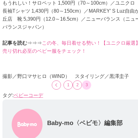
もうれしい！サロペット 1,500円（70～100cm）／ユニク
長袖Tシャツ 1,430円（80～150cm）／MARKEY’ S Luz自由
丘店 靴 5,390円（12.0～16.5cm）／ニューバランス（ニュ
バランスジャパン）
記事を読む
⇒⇒⇒
この冬、毎日着せる勢い！【ユニクロ厳選
売り切れ必至のベビー服をチェック！
撮影／野口マサヒロ（WIND） スタイリング／黒澤圭子
1
2
3
ベビーコーデ
Baby-mo〈ベビモ〉編集部