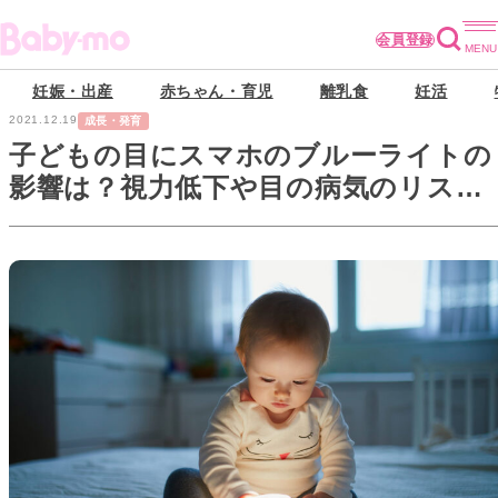
会員登録
妊娠・出産
赤ちゃん・育児
離乳食
妊活
2021.12.19
成長・発育
子どもの目にスマホのブルーライトの
影響は？視力低下や目の病気のリスク
が心配！【眼科専門医監修】