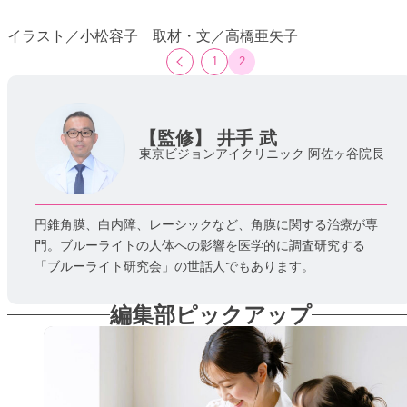
イラスト／小松容子 取材・文／高橋亜矢子
1
2
【監修】
井手 武
東京ビジョンアイクリニック 阿佐ヶ谷院長
円錐角膜、白内障、レーシックなど、角膜に関する治療が専
門。ブルーライトの人体への影響を医学的に調査研究する
「ブルーライト研究会」の世話人でもあります。
編集部ピックアップ