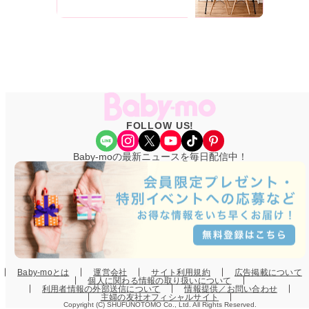
FOLLOW US!
Share Icon
Instagram
X
YouTube
TikTok
Pinterest
Baby-moの最新ニュースを毎日配信中！
Baby-moとは
運営会社
サイト利用規約
広告掲載について
個人に関わる情報の取り扱いについて
利用者情報の外部送信について
情報提供／お問い合わせ
主婦の友社オフィシャルサイト
Copyright (C) SHUFUNOTOMO Co., Ltd. All Rights Reserved.