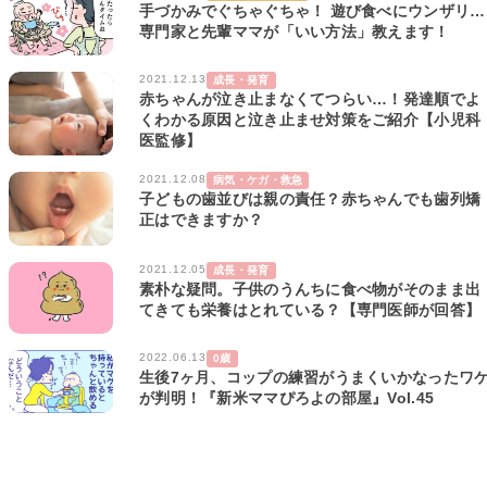
手づかみでぐちゃぐちゃ！ 遊び食べにウンザリ…
専門家と先輩ママが「いい方法」教えます！
2021.12.13
成長・発育
赤ちゃんが泣き止まなくてつらい…！発達順でよ
くわかる原因と泣き止ませ対策をご紹介【小児科
医監修】
2021.12.08
病気・ケガ・救急
子どもの歯並びは親の責任？赤ちゃんでも歯列矯
正はできますか？
2021.12.05
成長・発育
素朴な疑問。子供のうんちに食べ物がそのまま出
てきても栄養はとれている？【専門医師が回答】
2022.06.13
0歳
生後7ヶ月、コップの練習がうまくいかなったワ
が判明！『新米ママぴろよの部屋』Vol.45