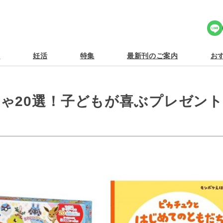
Share Icon
食
妊活
特集
最新刊のご案内
おす
ゃ20選！子どもが喜ぶプレゼン