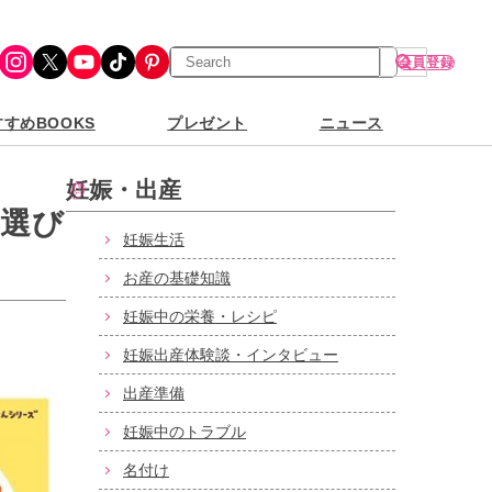
検
Instagram
X
YouTube
TikTok
Pinterest
会員登録
索
すめBOOKS
プレゼント
ニュース
妊娠・出産
ト選び
妊娠生活
お産の基礎知識
妊娠中の栄養・レシピ
妊娠出産体験談・インタビュー
出産準備
妊娠中のトラブル
名付け