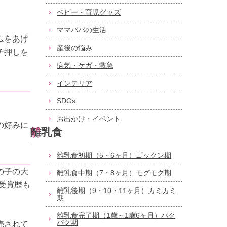
ベビー・育児グッズ
ママパパの生活
ムをあげ
産後の悩み
チ押しを
病気・ケガ・救急
インテリア
SDGs
お出かけ・イベント
の好みに
離乳食
離乳食初期（5・6ヶ月）ゴックン期
の子の大
離乳食中期（7・8ヶ月）モグモグ期
受賞歴も
離乳後期（9・10・11ヶ月）カミカミ
期
離乳食完了期（1歳～1歳6ヶ月）パク
パク期
売されて