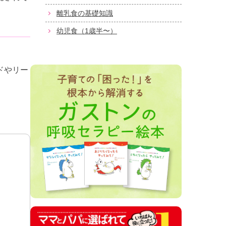
離乳食の基礎知識
幼児食（1歳半〜）
ドやリー