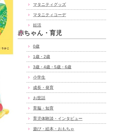
マタニティグッズ
マタニティコーデ
妊活
赤ちゃん・育児
0歳
1歳・2歳
3歳・4歳・5歳・6歳
小学生
成長・発育
お世話
育脳・知育
育児体験談・インタビュー
遊び・絵本・おもちゃ