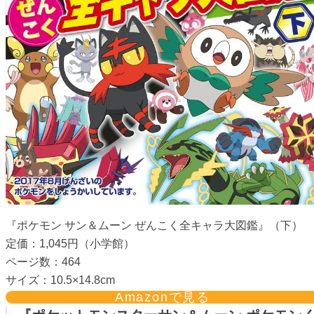
『ポケモン サン＆ムーン ぜんこく全キャラ大図鑑』（下）
定価：1,045円（小学館）
ページ数：464
サイズ：10.5×14.8cm
Amazonで見る