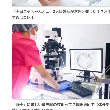
「今日こそちゃんと…」2人目妊活が意外と難しい！？お
すめはコレ！
「卵子」に優しい最先端の技術って？保険適応で〈体外受