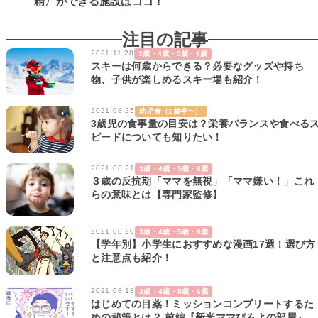
精〉ができる施設はココ！
注目の記事
2021.11.28
3歳・4歳・5歳・6歳
スキーは何歳からできる？必要なグッズや持ち
物、子供が楽しめるスキー場も紹介！
2021.08.25
幼児食（1歳半〜）
3歳児の食事量の目安は？栄養バランスや食べる
ピードについても知りたい！
2021.08.21
3歳・4歳・5歳・6歳
３歳の反抗期「ママを無視」「ママ嫌い！」これ
らの意味とは【専門家監修】
2021.08.20
3歳・4歳・5歳・6歳
【学年別】小学生におすすめな漫画17選！選び方
と注意点も紹介！
2021.08.18
3歳・4歳・5歳・6歳
はじめての目薬！ミッションコンプリートするた
めの秘策とは？ 前編『新米ママぴろよの部屋』