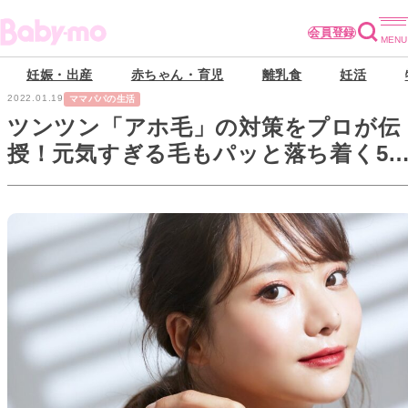
会員登録
妊娠・出産
赤ちゃん・育児
離乳食
妊活
2022.01.19
ママパパの生活
ツンツン「アホ毛」の対策をプロが伝
授！元気すぎる毛もパッと落ち着く5
の方法