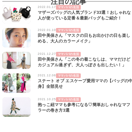
注目の記事
2022.01.17
ママパパの生活
マザーズバッグの人気ブランド33選！おしゃれな
人が使っている定番＆最新バッグもご紹介！
2022.01.10
ママパパの生活
田中美保さん「マスクの日もお出かけの日も楽し
める、大人のカラーメイク」
2021.12.27
ママパパの生活
田中美保さん「この冬の着こなしは、ママだけど
カジュアル過ぎず、大人っぽさも出したい！」
2021.12.06
ママパパの生活
ステート オブ エスケープ愛用ママの【バッグの
身】全部見せ
2021.10.25
ママパパの生活
抱っこ紐ママも参考になる♡簡単おしゃれなマフ
ラーの巻き方3選