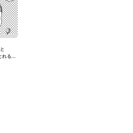
こと
とれるの