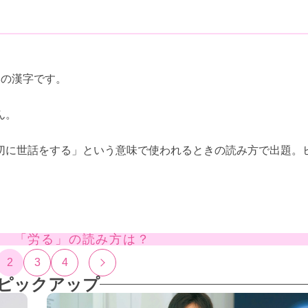
みの漢字です。
ん。
切に世話をする」という意味で使われるときの読み方で出題。
> 「労る」の読み方は？
2
3
4
ピックアップ