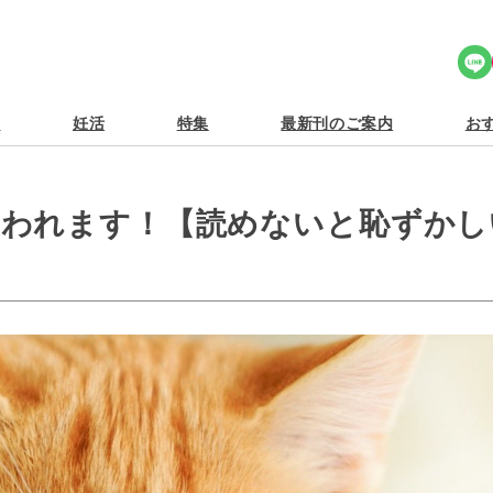
Share Icon
食
妊活
特集
最新刊のご案内
おす
笑われます！【読めないと恥ずかし