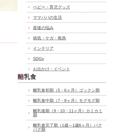
ベビー・育児グッズ
ママパパの生活
産後の悩み
病気・ケガ・救急
インテリア
SDGs
お出かけ・イベント
離乳食
離乳食初期（5・6ヶ月）ゴックン期
離乳食中期（7・8ヶ月）モグモグ期
離乳後期（9・10・11ヶ月）カミカミ
期
離乳食完了期（1歳～1歳6ヶ月）パク
パク期