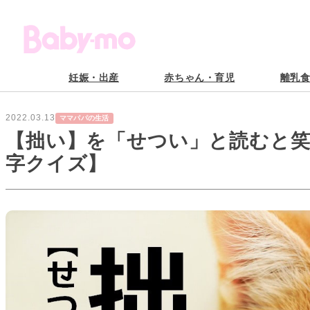
妊娠・出産
赤ちゃん・育児
離乳
2022.03.13
ママパパの生活
【拙い】を「せつい」と読むと
字クイズ】