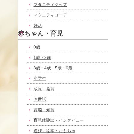
マタニティグッズ
マタニティコーデ
妊活
赤ちゃん・育児
0歳
1歳・2歳
3歳・4歳・5歳・6歳
小学生
成長・発育
お世話
育脳・知育
育児体験談・インタビュー
遊び・絵本・おもちゃ