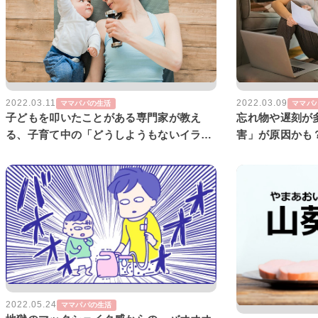
2022.03.09
2022.03.11
ママパ
ママパパの生活
忘れ物や遅刻が
子どもを叩いたことがある専門家が教え
害」が原因かも
る、子育て中の「どうしようもないイライ
を詳しく解説
ラ」を解消する方法って？
2022.05.24
ママパパの生活