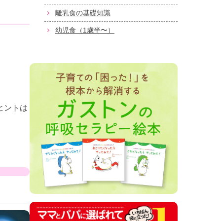
離乳食の基礎知識
幼児食（1歳半〜）
ヒントは