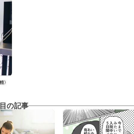
精〉
目の記事