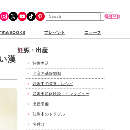
検
Instagram
X
YouTube
TikTok
Pinterest
会員登録
索
すめBOOKS
プレゼント
ニュース
妊娠・出産
い漢
妊娠生活
お産の基礎知識
妊娠中の栄養・レシピ
妊娠出産体験談・インタビュー
出産準備
妊娠中のトラブル
名付け