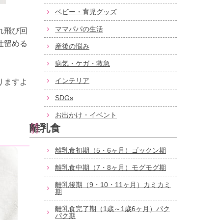
ベビー・育児グッズ
ママパパの生活
れ飛び回
仕留める
産後の悩み
病気・ケガ・救急
インテリア
りますよ
SDGs
お出かけ・イベント
離乳食
離乳食初期（5・6ヶ月）ゴックン期
離乳食中期（7・8ヶ月）モグモグ期
離乳後期（9・10・11ヶ月）カミカミ
期
離乳食完了期（1歳～1歳6ヶ月）パク
パク期