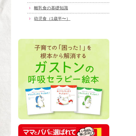
離乳食の基礎知識
幼児食（1歳半〜）