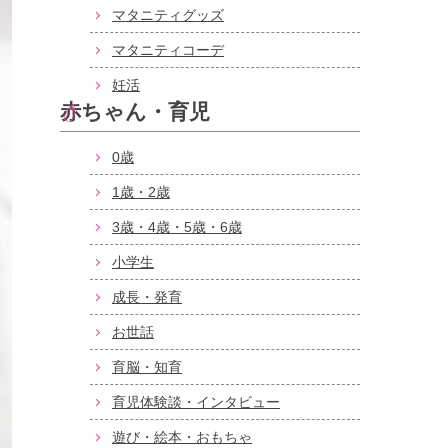
マタニティグッズ
マタニティコーデ
妊活
赤ちゃん・育児
0歳
1歳・2歳
3歳・4歳・5歳・6歳
小学生
成長・発育
お世話
育脳・知育
育児体験談・インタビュー
遊び・絵本・おもちゃ