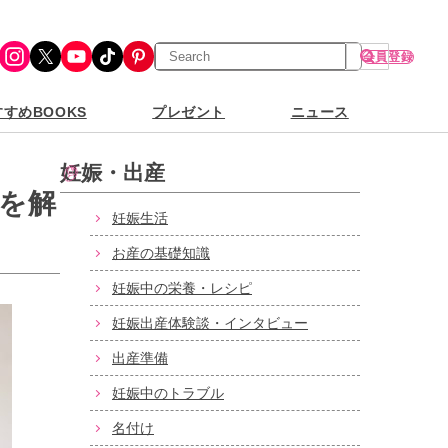
検
Instagram
X
YouTube
TikTok
Pinterest
会員登録
索
すめBOOKS
プレゼント
ニュース
妊娠・出産
を解
妊娠生活
お産の基礎知識
妊娠中の栄養・レシピ
妊娠出産体験談・インタビュー
出産準備
妊娠中のトラブル
名付け