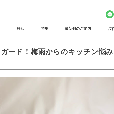
Share Icon
食
妊活
特集
最新刊のご案内
おす
りガード！梅雨からのキッチン悩み