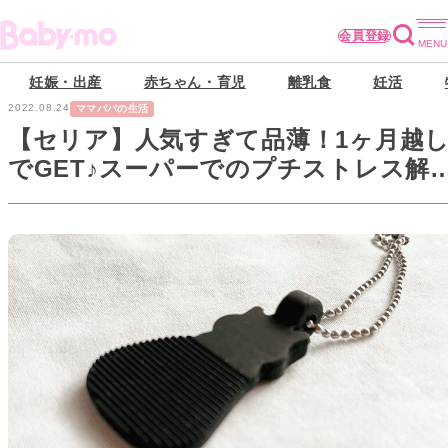
会員登録
妊娠・出産
赤ちゃん・育児
離乳食
妊活
2022.08.24
ママパパの生活
【セリア】人気すぎて品薄！1ヶ月越
でGET♪スーパーでのプチストレス解
グッズ