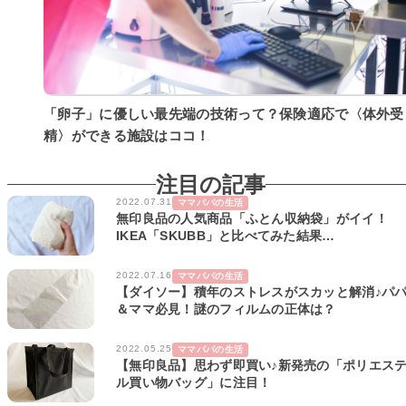
「卵子」に優しい最先端の技術って？保険適応で〈体外受
精〉ができる施設はココ！
注目の記事
2022.07.31
ママパパの生活
無印良品の人気商品「ふとん収納袋」がイイ！
IKEA「SKUBB」と比べてみた結果…
2022.07.16
ママパパの生活
【ダイソー】積年のストレスがスカッと解消♪パ
＆ママ必見！謎のフィルムの正体は？
2022.05.25
ママパパの生活
【無印良品】思わず即買い♪新発売の「ポリエス
ル買い物バッグ」に注目！