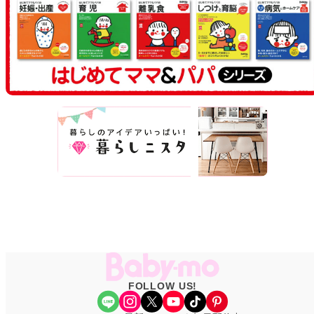
FOLLOW US!
Share Icon
Instagram
X
YouTube
TikTok
Pinterest