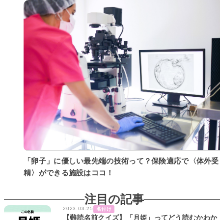
「卵子」に優しい最先端の技術って？保険適応で〈体外受
精〉ができる施設はココ！
注目の記事
2023.03.25
名付け
【難読名前クイズ】「月姫」ってどう読むかわか