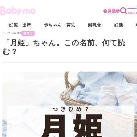
会員登録
妊娠・出産
赤ちゃん・育児
離乳食
妊活
2025.04.05
名付け
「月姫」ちゃん。この名前、何て読
む？