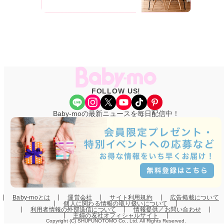
FOLLOW US!
Share Icon
Instagram
X
YouTube
TikTok
Pinterest
Baby-moの最新ニュースを毎日配信中！
Baby-moとは
運営会社
サイト利用規約
広告掲載について
個人に関わる情報の取り扱いについて
利用者情報の外部送信について
情報提供／お問い合わせ
主婦の友社オフィシャルサイト
Copyright (C) SHUFUNOTOMO Co., Ltd. All Rights Reserved.