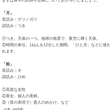
まずは各字の読みや意味についておさらいしましょう。
「月」
音読み：ゲツ／ガツ
訓読み：つき
①つき。天体の一つ。地球の衛星で、夜空に輝く天体。
②時間の単位。1ねんを12分した期間。「ひと月」などに使
れます。
「姫」
音読み：キ
訓読み：ひめ
①高貴な女性
②美女。婦人の美称。
③（昔の表現で）貴人のめかけ、など
（出典：goo辞書）