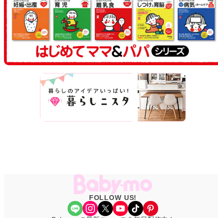
FOLLOW US!
Share Icon
Instagram
X
YouTube
TikTok
Pinterest