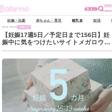
会員登録
妊娠・出産
赤ちゃん・育児
離乳食
妊活
2021.08.20
妊娠生活
【妊娠17週5日／予定日まで156日】妊
娠中に気をつけたいサイトメガロウイ
ルス