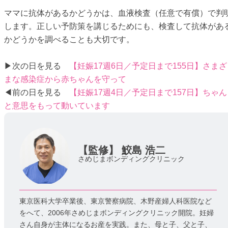
ママに抗体があるかどうかは、血液検査（任意で有償）で判
します。正しい予防策を講じるためにも、検査して抗体があ
かどうかを調べることも大切です。
▶次の日を見る
【妊娠17週6日／予定日まで155日】さまざ
まな感染症から赤ちゃんを守って
◀前の日を見る
【妊娠17週4日／予定日まで157日】ちゃん
と意思をもって動いています
【監修】
鮫島 浩二
さめじまボンディングクリニック
東京医科大学卒業後、東京警察病院、木野産婦人科医院など
をへて、2006年さめじまボンディングクリニック開院。妊婦
さん自身が主体になるお産を実践。また、母と子、父と子、