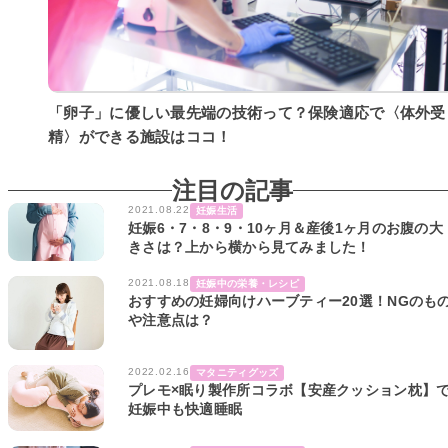
「卵子」に優しい最先端の技術って？保険適応で〈体外受
精〉ができる施設はココ！
注目の記事
2021.08.22
妊娠生活
妊娠6・7・8・9・10ヶ月＆産後1ヶ月のお腹の大
きさは？上から横から見てみました！
2021.08.18
妊娠中の栄養・レシピ
おすすめの妊婦向けハーブティー20選！NGのも
や注意点は？
2022.02.16
マタニティグッズ
プレモ×眠り製作所コラボ【安産クッション枕】
妊娠中も快適睡眠