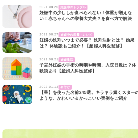
2021.08.20
妊娠中のトラブル
妊娠中の少ししか食べられない！体重が増えな
い！赤ちゃんへの栄養大丈夫？を食べ方で解決
2021.08.27
妊娠中の栄養・レシピ
妊婦の鉄剤いつまで必要？ 鉄剤注射とは？ 効果
は？ 体験談もご紹介！【産婦人科医監修】
2021.08.21
妊娠生活
子宮外妊娠の手術の時期や時間、入院日数は？体
験談あり【産婦人科医監修】
2022.01.13
名付け
【星】を使った名前245選。キラキラ輝くスター
ような、かわいい＆かっこいい実例をご紹介