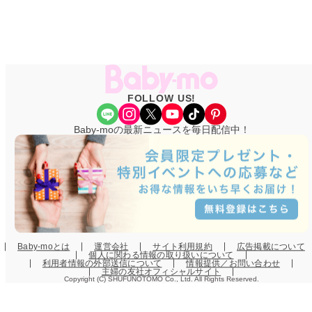
FOLLOW US!
Share Icon
Instagram
X
YouTube
TikTok
Pinterest
Baby-moの最新ニュースを毎日配信中！
Baby-moとは
運営会社
サイト利用規約
広告掲載について
個人に関わる情報の取り扱いについて
利用者情報の外部送信について
情報提供／お問い合わせ
主婦の友社オフィシャルサイト
Copyright (C) SHUFUNOTOMO Co., Ltd. All Rights Reserved.