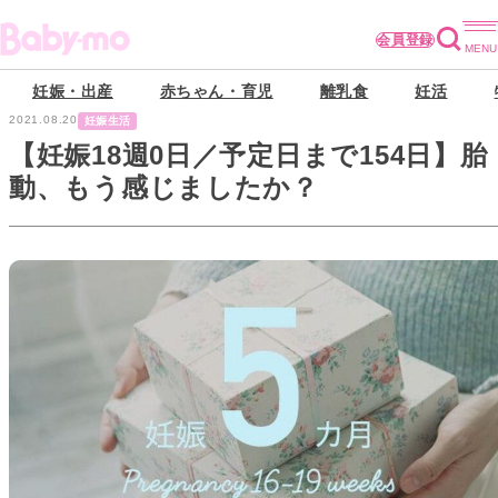
会員登録
妊娠・出産
赤ちゃん・育児
離乳食
妊活
2021.08.20
妊娠生活
【妊娠18週0日／予定日まで154日】胎
動、もう感じましたか？