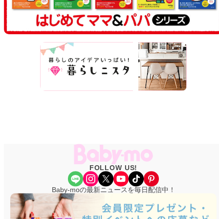
FOLLOW US!
Share Icon
Instagram
X
YouTube
TikTok
Pinterest
Baby-moの最新ニュースを毎日配信中！