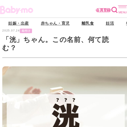
会員登録
妊娠・出産
赤ちゃん・育児
離乳食
妊活
2025.07.24
名付け
「洸」ちゃん。この名前、何て読
む？