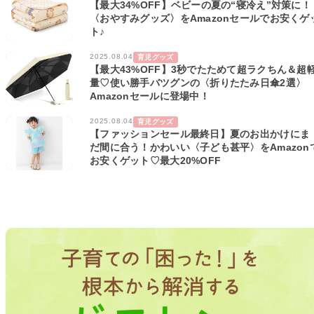
【最大34%OFF】ベビーの夏の“寝冷え”対策に！
〈おやすみグッズ〉をAmazonセールでお安くゲ
ト♪
2025.08.04
育児グッズ
【最大43%OFF】3秒でたためて超ラクちん＆超
量♡使い勝手バツグンの〈折りたたみ日傘2選〉
Amazonセールに登場中！
2025.08.04
育児グッズ
【ファッションセール最終日】夏のお出かけにま
だ間に合う！かわいい〈子ども甚平〉をAmazon
お安くゲット♡最大20%OFF