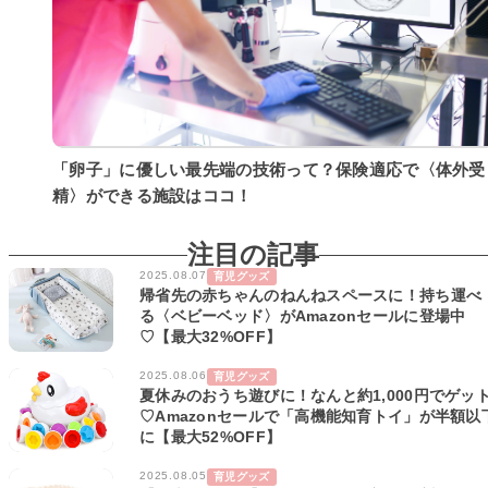
「卵子」に優しい最先端の技術って？保険適応で〈体外受
精〉ができる施設はココ！
注目の記事
2025.08.07
育児グッズ
帰省先の赤ちゃんのねんねスペースに！持ち運べ
る〈ベビーベッド〉がAmazonセールに登場中
♡【最大32%OFF】
2025.08.06
育児グッズ
夏休みのおうち遊びに！なんと約1,000円でゲッ
♡Amazonセールで「高機能知育トイ」が半額以
に【最大52%OFF】
2025.08.05
育児グッズ