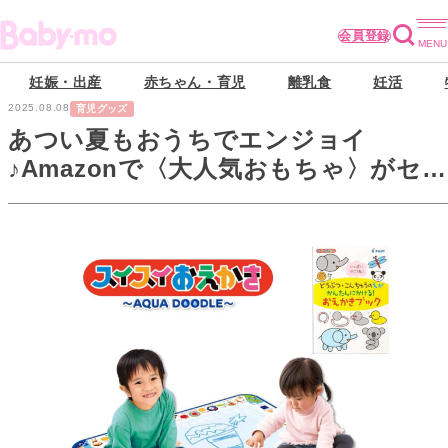
会員登録
妊娠・出産
赤ちゃん・育児
離乳食
妊活
2025.08.08
育児グッズ
あつい夏もおうちでエンジョイ
♪Amazonで〈大人気おもちゃ〉がセー
ル価格で登場中！【最大52％OFF】