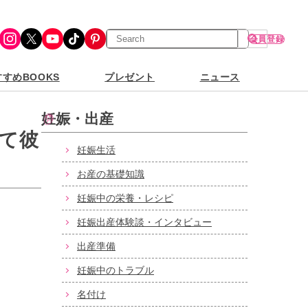
検
Instagram
X
YouTube
TikTok
Pinterest
会員登録
索
すめBOOKS
プレゼント
ニュース
妊娠・出産
て彼
妊娠生活
お産の基礎知識
妊娠中の栄養・レシピ
妊娠出産体験談・インタビュー
出産準備
妊娠中のトラブル
名付け