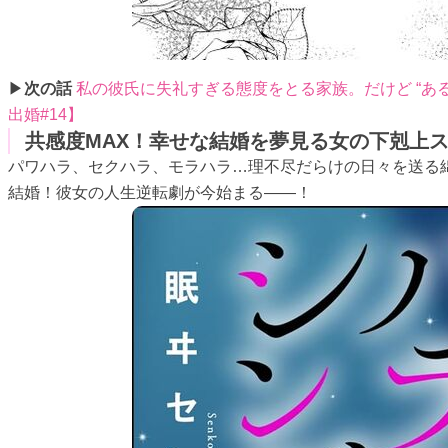
▶
次の話
私の彼氏に失礼すぎる態度をとる家族。だけど “あ
出婚#14】
共感度MAX！幸せな結婚を夢見る女の下剋上
パワハラ、セクハラ、モラハラ…理不尽だらけの日々を送る
結婚！彼女の人生逆転劇が今始まる――！