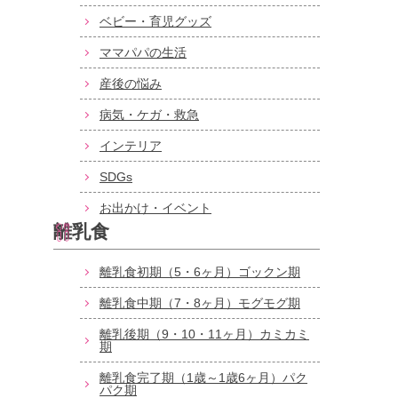
ベビー・育児グッズ
ママパパの生活
産後の悩み
病気・ケガ・救急
インテリア
SDGs
お出かけ・イベント
離乳食
離乳食初期（5・6ヶ月）ゴックン期
離乳食中期（7・8ヶ月）モグモグ期
離乳後期（9・10・11ヶ月）カミカミ
期
離乳食完了期（1歳～1歳6ヶ月）パク
パク期