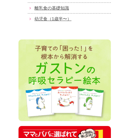
離乳食の基礎知識
幼児食（1歳半〜）