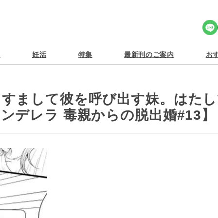
Share Icon
食
妊活
特集
最新刊のご案内
おす
りすまして彼を呼び出す妹。はたし
ンデレラ 毒親からの脱出婚#13】