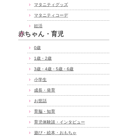
マタニティグッズ
マタニティコーデ
妊活
赤ちゃん・育児
0歳
1歳・2歳
3歳・4歳・5歳・6歳
小学生
成長・発育
お世話
育脳・知育
育児体験談・インタビュー
遊び・絵本・おもちゃ